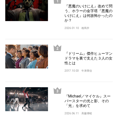
『悪魔のいけにえ』改めて問
う、ホラーの金字塔『悪魔の
いけにえ』は何故怖かったの
か？
2026.01.10
相馬学
『ドリーム』傑作ヒューマン
ドラマを裏で支えた３人の女
性とは
2017.10.03
牛津厚信
『Michael／マイケル』スー
パースターの光と影、その
「光」を求めて
2026.06.11
斉藤博昭