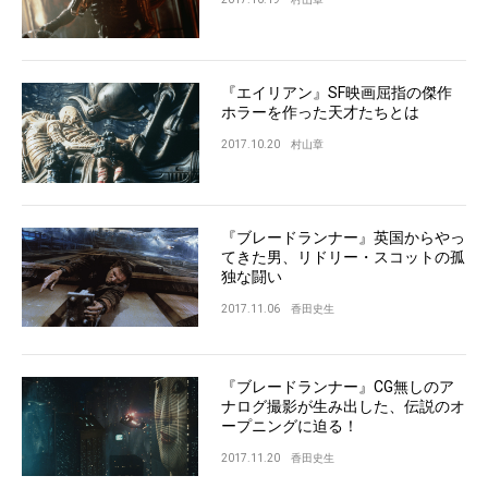
『エイリアン』SF映画屈指の傑作
ホラーを作った天才たちとは
2017.10.20
村山章
『ブレードランナー』英国からやっ
てきた男、リドリー・スコットの孤
独な闘い
2017.11.06
香田史生
『ブレードランナー』CG無しのア
ナログ撮影が生み出した、伝説のオ
ープニングに迫る！
2017.11.20
香田史生