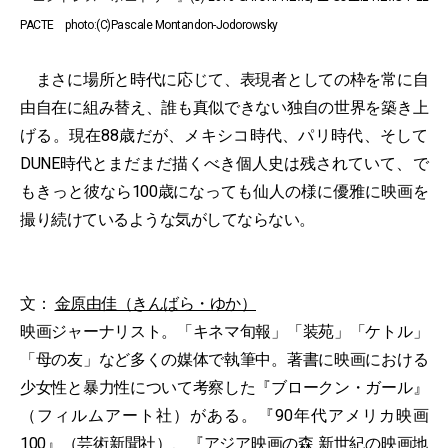
PACTE photo:(C)Pascale Montandon-Jodorowsky
まさに場所と時代に応じて、表現者としての枠を常に自
由自在に組み替え、誰も真似できない独自の世界を築き上
げる。現在88歳だが、メキシコ時代、パリ時代、そして
DUNE時代とまだまだ描くべき個人史は残されていて、で
もきっと彼なら100歳になっても仙人の様に優雅に映画を
撮り続けているような気がしてならない。
文：
金原由佳（きんばら・ゆか）
映画ジャーナリスト。「キネマ旬報」「装苑」「ケトル」
「母の友」など多くの媒体で執筆中。著書に映画における
少女性と暴力性について考察した『ブロークン・ガール』
（フィルムアート社）がある。『90年代アメリカ映画
100』（芸術新聞社）、『アジア映画の森 新世紀の映画地