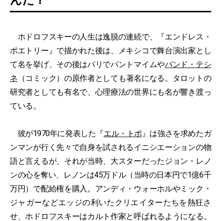
んだ？
ホドロフスキーの人生は逸脱の連続で、『エンドレス・
ポエトリー』で描かれた後は、メキシコで舞台演出家とし
て名を挙げ、その後はパリでパントマイムや
バンド・テシ
ネ
（コミック）の原作者としても著名になる。タロットの
研究者としても有名で、心理療法の世界にも名が響き渡っ
ている。
彼が1970年に発表した『
エル・トポ
』は強さを求めたガ
ンマンが行く先々で自身を試されるイニシエーションの物
語と言えるが、それが当時、大スターだったジョン・レノ
ンの心を奪い、レノンは45万ドル（当時の日本円で1億6千
万円）で配給権を購入。アンディ・ウォーホルやミック・
ジャガーなどエッジの利いたクリエイターたちを熱狂さ
せ、ホドロフスキーはカルト作家と呼ばれるようになる。