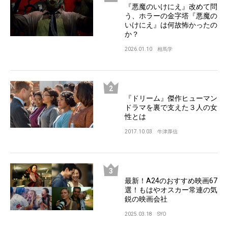
『悪魔のいけにえ』改めて問
う、ホラーの金字塔『悪魔の
いけにえ』は何故怖かったの
か？
2026.01.10
相馬学
『ドリーム』傑作ヒューマン
ドラマを裏で支えた３人の女
性とは
2017.10.03
牛津厚信
最新！A24のおすすめ映画67
選！もはやオスカー常連の気
鋭の映画会社
2025.03.18
SYO