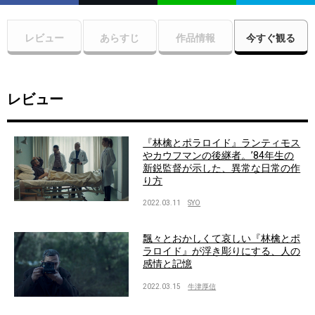
レビュー
あらすじ
作品情報
今すぐ観る
レビュー
『林檎とポラロイド』ランティモス
やカウフマンの後継者。’84年生の
新鋭監督が示した、異常な日常の作
り方
2022.03.11
SYO
飄々とおかしくて哀しい『林檎とポ
ラロイド』が浮き彫りにする、人の
感情と記憶
2022.03.15
牛津厚信