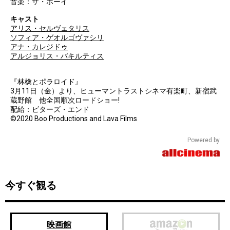
音楽：ザ・ボーイ
キャスト
アリス・セルヴェタリス
ソフィア・ゲオルゴヴァシリ
アナ・カレジドゥ
アルジョリス・バキルティス
『林檎とポラロイド』
3月11日（金）より、ヒューマントラストシネマ有楽町、新宿武
蔵野館 他全国順次ロードショー!
配給：ビターズ・エンド
©2020 Boo Productions and Lava Films
Powered by
今すぐ観る
映画館