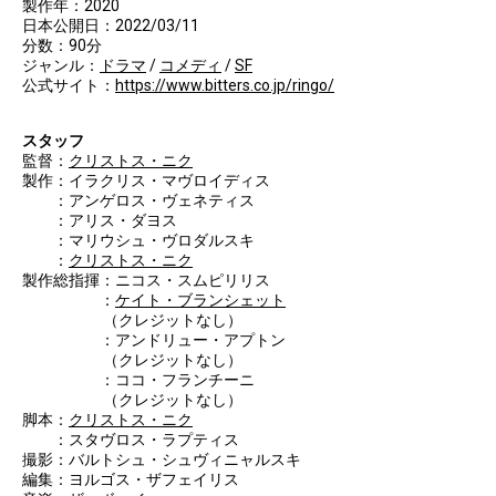
製作年：2020
日本公開日：2022/03/11
分数：90分
ジャンル：
ドラマ
/
コメディ
/
SF
公式サイト：
https://www.bitters.co.jp/ringo/
スタッフ
監督：
クリストス・ニク
製作：イラクリス・マヴロイディス
：アンゲロス・ヴェネティス
：アリス・ダヨス
：マリウシュ・ヴロダルスキ
：
クリストス・ニク
製作総指揮：ニコス・スムピリリス
：
ケイト・ブランシェット
（クレジットなし）
：アンドリュー・アプトン
（クレジットなし）
：ココ・フランチーニ
（クレジットなし）
脚本：
クリストス・ニク
：スタヴロス・ラプティス
撮影：バルトシュ・シュヴィニャルスキ
編集：ヨルゴス・ザフェイリス