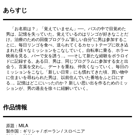
あらすじ
「お名前は？」「覚えていません」──。バスの中で目覚めた
男は、記憶を失っていた。覚えているのはリンゴが好きなことだ
け。治療のための回復プログラム“新しい自分”に男は参加するこ
とに。毎日リンゴを食べ、送られてくるカセットテープに吹き込
まれた様々なミッションをこなしていく。自転車に乗る、ホラー
映画を見る、バーで女を誘う…。──そして新たな経験をポラロイ
ドに記録する。ある日、男は、同じプログラムに参加する女と出
会う。言葉を交わし、デートを重ね、仲良くなっていく。毎日の
ミッションをこなし「新しい日常」にも慣れてきた頃、買い物中
に住まいを尋ねられた男は、以前住んでいた番地をふと口にす
る…。記憶はどこにいったのか？ 新しい思い出を作るためのミッ
ションが、男の過去を徐々に紐解いていく。
作品情報
原題：MILA
製作国：ギリシャ / ポーラン / スロベニア