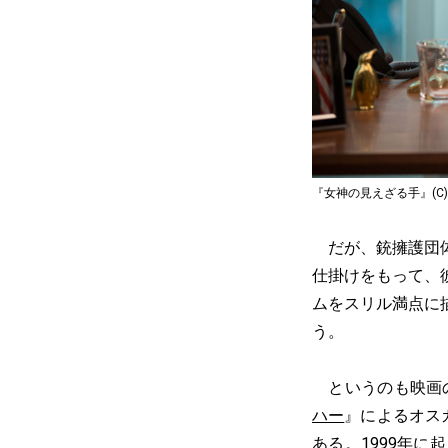
『女神の見えざる手』(C)2016
だが、銃擁護団体
仕掛けをもって、
ムをスリル満点に
う。
というのも映画の
ハー
』によるオス
ある。1999年