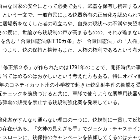
自由な国家の安全にとって必要であり、武器を保有し携帯する
」という一文で、一般市民による銃器所有の正当化を認められ
に居場所をなくした者の苛立ちや、自身の現状への不満や失望
その度に、世論から銃規制の声が高まるものの、それが進まな
」を含む「合衆国憲法修正10カ条」が「合衆国憲法」の「人権
。つまり、銃の保持と携帯もまた、人権の権利であるという考
修正第２条」が作られたのは1791年のことで、開拓時代の事情
り当てはめるのはおかしいという考えた方もある。特にオバマ
2年のコネティカット州の小学校で起きた銃乱射事件の衝撃を受
元チェックを義務づけると共に、軍隊で使うような襲撃用銃器
る弾倉の販売を禁止する銃規制強化案を発表している。
化案がすんなり通らない理由の一つに、銃規制に一貫して反
）の存在がある。『女神の見えざる手』でジェシカ・チャステイ
・スローンに、銃保持のキャンペーンを依頼してくるのはチャ