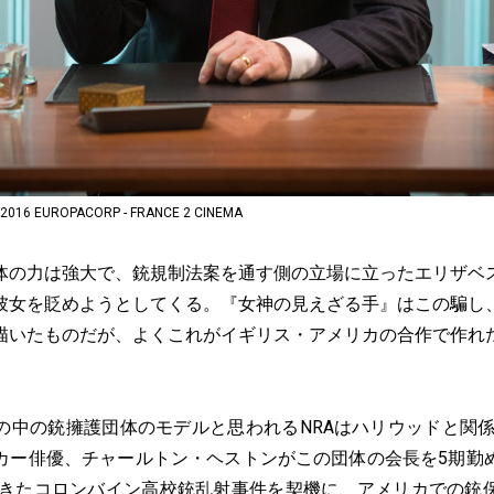
 EUROPACORP - FRANCE 2 CINEMA
の力は強大で、銃規制法案を通す側の立場に立ったエリザベ
彼女を貶めようとしてくる。『女神の見えざる手』はこの騙し
描いたものだが、よくこれがイギリス・アメリカの合作で作れ
中の銃擁護団体のモデルと思われるNRAはハリウッドと関
カー俳優、チャールトン・ヘストンがこの団体の会長を5期勤
に起きたコロンバイン高校銃乱射事件を契機に、アメリカでの銃