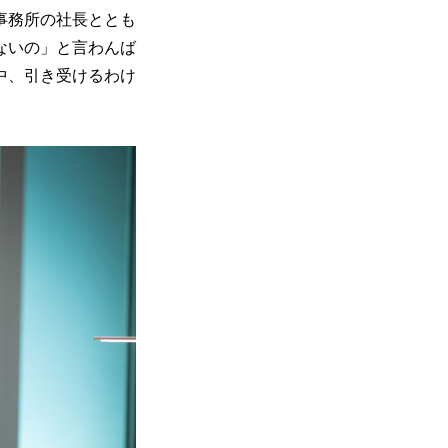
事務所の社長ととも
ないの」と言わんば
中、引き受けるわけ
。