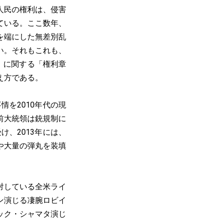
人民の権利は、侵害
ている。ここ数年、
を端にした無差別乱
い。それもこれも、
」に関する「権利章
え方である。
を2010年代の現
前大統領は銃規制に
け、2013年には、
や大量の弾丸を装填
対している全米ライ
ン演じる凄腕ロビイ
ック・シャマタ演じ