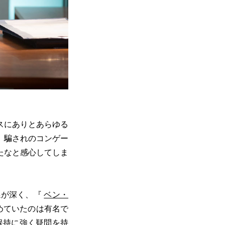
スにありとあらゆる
、騙されのコンゲー
たなと感心してしま
係が深く、『
ベン・
めていたのは有名で
保持に強く疑問を持