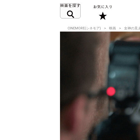
CINEMORE(シネモア)
映画
女神の見