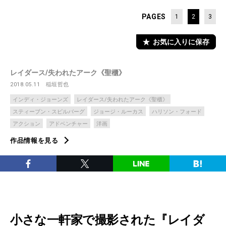
PAGES
1
2
3
お気に入りに保存
レイダース/失われたアーク《聖櫃》
2018.05.11
稲垣哲也
インディ・ジョーンズ
レイダース/失われたアーク《聖櫃》
スティーブン・スピルバーグ
ジョージ・ルーカス
ハリソン・フォード
アクション
アドベンチャー
洋画
作品情報を見る
小さな一軒家で撮影された『レイダ