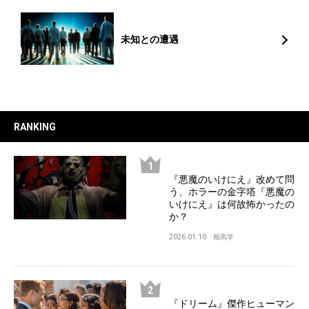
未知との遭遇
RANKING
『悪魔のいけにえ』改めて問
う、ホラーの金字塔『悪魔の
いけにえ』は何故怖かったの
か？
2026.01.10
相馬学
『ドリーム』傑作ヒューマン