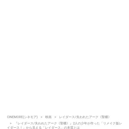
CINEMORE(シネモア)
映画
レイダース/失われたアーク《聖櫃》
『レイダース/失われたアーク《聖櫃》』2人の少年が作った「リメイク版レ
イダース！」から見える「レイダース」の本質とは