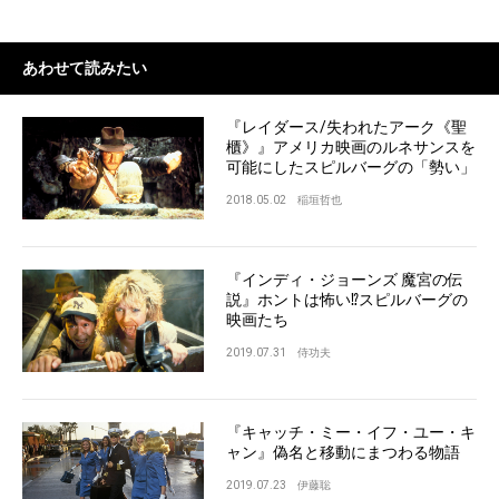
あわせて読みたい
『レイダース/失われたアーク《聖
櫃》』アメリカ映画のルネサンスを
可能にしたスピルバーグの「勢い」
2018.05.02
稲垣哲也
『インディ・ジョーンズ 魔宮の伝
説』ホントは怖い⁉︎スピルバーグの
映画たち
2019.07.31
侍功夫
『キャッチ・ミー・イフ・ユー・キ
ャン』偽名と移動にまつわる物語
2019.07.23
伊藤聡