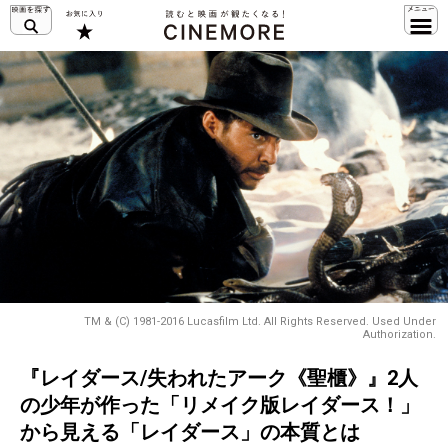
TM & (C) 1981-2016 Lucasfilm Ltd. All Rights Reserved. Used Under
Authorization.
『レイダース/失われたアーク《聖櫃》』2人
の少年が作った「リメイク版レイダース！」
から見える「レイダース」の本質とは