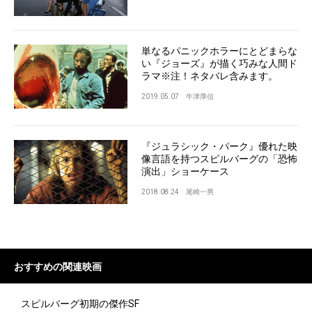
単なるパニックホラーにとどまらな
い『ジョーズ』が描く巧みな人間ド
ラマ※注！ネタバレ含みます。
2019.05.07
牛津厚信
『ジュラシック・パーク』優れた映
像言語を持つスピルバーグの「恐怖
演出」ショーケース
2018.08.24
尾崎一男
おすすめの
関連映画
スピルバーグ初期の傑作SF