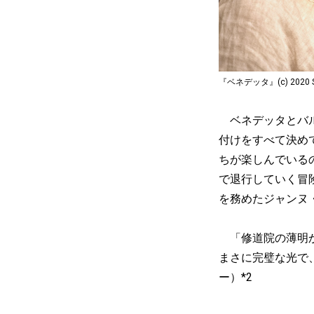
『ベネデッタ』(c) 2020 SBS 
ベネデッタとバル
付けをすべて決め
ちが楽しんでいる
で退行していく冒
を務めたジャンヌ
「修道院の薄明か
まさに完璧な光で
ー）*2