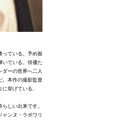
勝っている。予め振
輝いている。俳優た
ンダーの世界へ二人
だ。本作の撮影監督
りに挙げている。
誇らしい出来です。
ジャンヌ・ラポワリ