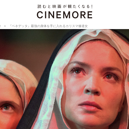
タ
『ベネデッタ』最強の身体を手に入れるカリスマ修道女