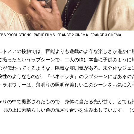
PRODUCTIONS - PATHÉ FILMS - FRANCE 2 CINÉMA - FRANCE 3 CINÉMA
トメアの接触では、官能よりも遊戯のような楽しさが遥かに
て撮ったというラブシーンで、二人の瞳は本当に子供のように
のが伝わってくるような、陽気な雰囲気がある。未分化なジェ
険性のようなものが、『ベネデッタ』のラブシーンにはあるの
・ラポワリーは、薄明りの照明が美しいこのシーンをお気に入
りの中で撮影されたもので、身体に当たる光が甘く、とても
、肌の上に素晴らしい色の混ざり合いを生み出しています」（