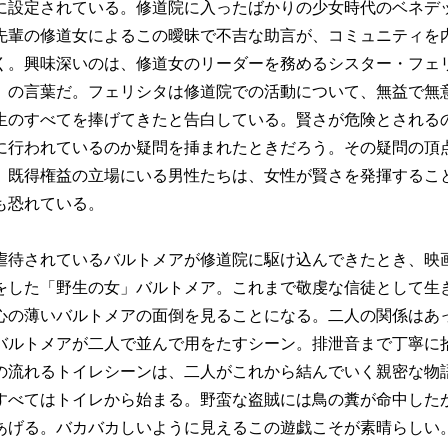
に設定されている。修道院に入ったばかりの少女時代のベネデ
先輩の修道女によるこの曖昧で不吉な助言が、コミュニティを
く。興味深いのは、修道女のリーダーを務めるシスター・フェ
）の言葉だ。フェリシタは修道院での活動について、無益で無
生のすべてを捧げてきたと告白している。賢さが危険とされる
に行われているのか疑問を挿まれたときだろう。その疑問の頂
。既得権益の立場にいる男性たちは、女性が賢さを発揮するこ
も恐れている。
待されているバルトメアが修道院に駆け込んできたとき、映
をした「野生の女」バルトメア。これまで敬虔な信徒として生
心の薄いバルトメアの面倒を見ることになる。二人の関係はあ
バルトメアが二人で並んで用をたすシーン。排泄音まで丁寧に
の流れるトイレシーンは、二人がこれから結んでいく親密な物
すべてはトイレから始まる。野蛮な盗賊には鳥の糞が命中した
あげる。バカバカしいように見えるこの遊戯こそが素晴らしい