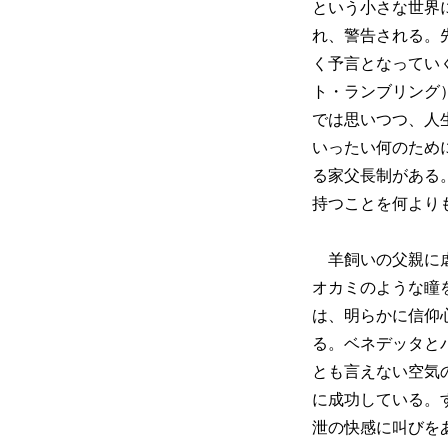
という小さな世界
れ、警告される。
く予言となってい
ト・ランブリング
では思いつつ、人
いったい何のため
る家父長制がある
持つことを何より
羊飼いの父親に虐
オカミのような瞳
は、明らかに信仰
る。ベネデッタと
とも言えない空気
に成功している。
泄の快感に叫びを