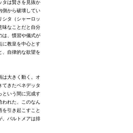
ッタは賢さを見抜か
内側から破壊してい
リシタ（シャーロッ
意味なことだと自分
のは、慣習や儀式が
点に教皇を中心とす
と、自律的な欲望を
画は大きく動く。オ
きてきたベネデッタ
っという間に完成す
拾われた、このなん
語を引き起こすこと
が、バルトメアは排
。