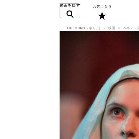
CINEMORE(シネモア)
映画
ベネデッ