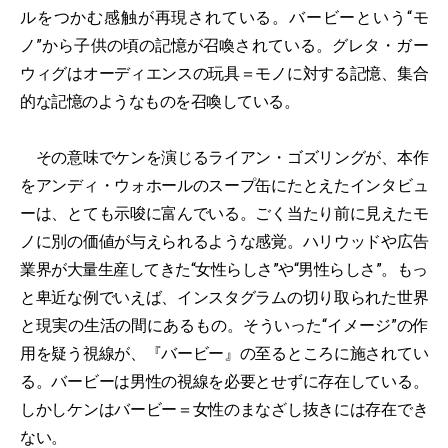
ルをつかむ感触が再現されている。バービーという“モ
ノ”から子供の頃の記憶が召喚されている。グレタ・ガー
ウィグはオーディエンスの玩具＝モノに対する記憶、集合
的な記憶のようなものを召喚している。
その意味でケンを演じるライアン・ゴズリングが、本作
をアンディ・ウォホールのスープ缶にたとえたインタビュ
ーは、とても示唆に富んでいる。ごく当たり前に見えたモ
ノに別の価値が与えられるような感覚。ハリウッドや広告
業界が大量生産してきた“女性らしさ”や“男性らしさ”。もっ
と卑近な例でいえば、インスタグラムの切り取られた世界
と現実の生活の間にあるもの。そういった“イメージ”の作
用を疑う視線が、『バービー』の至るところに施されてい
る。バービーは男性の視線を必要とせずに存在している。
しかしケンはバービー＝女性のまなざし抜きには存在でき
ない。