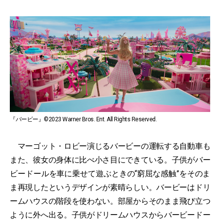
『バービー』©2023 Warner Bros. Ent. All Rights Reserved.
マーゴット・ロビー演じるバービーの運転する自動車も
また、彼女の身体に比べ小さ目にできている。子供がバー
ビードールを車に乗せて遊ぶときの“窮屈な感触”をそのま
ま再現したというデザインが素晴らしい。バービーはドリ
ームハウスの階段を使わない。部屋からそのまま飛び立つ
ように外へ出る。子供がドリームハウスからバービードー