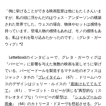
「例に挙げることができる映画監督は他にもたくさんいま
すが、私の頭に浮かんだのはウェス・アンダーソンの構築
された世界でした。ウェスの場合、物体やセットは感情を
持っています。登場人物の感情もあれば、モノの感情もあ
る。私はそれを取り込みたかったのです」（グレタ・ガー
ウィグ）*2
Letterboxdのインタビューで、グレタ・ガーウィグは
『バービー』に影響を与えた無数の映画を楽しそうに挙げ
ている。バービードールを製造するマテル社のオフィスは
ジャック・タチの『
プレイタイム
』（67）、ドリームハウ
スのデザインはジェリー・ルイスの『
底抜けもててもて
て
』（61）、マーゴット・ロビーが演じる“典型的な（ス
テレオタイプな）”バービーの髪型は、『
シェルブールの
雨傘
』（64）のカトリーヌ・ドヌーヴを想起させる。グレ