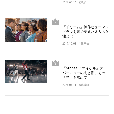
2026.01.10
相馬学
『ドリーム』傑作ヒューマン
ドラマを裏で支えた３人の女
性とは
2017.10.03
牛津厚信
『Michael／マイケル』スー
パースターの光と影、その
「光」を求めて
2026.06.11
斉藤博昭