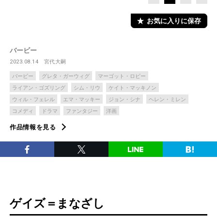
お気に入りに保存
バービー
2023.08.14
宮代大嗣
バービー
グレタ・ガーウィグ
マーゴット・ロビー
ライアン・ゴズリング
シム・リウ
ケイト・マッキノン
ウィル・フェレル
エマ・マッキー
ジョン・シナ
ヘレン・ミレン
コメディ
ドラマ
ファンタジー
洋画
作品情報を見る
ゲイズ＝まなざし