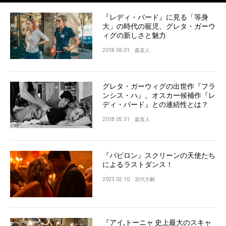
『レディ・バード』に見る「等身
大」の時代の寵児、グレタ・ガーウ
ィグの新しさと魅力
2018.06.01
森直人
グレタ・ガーウィグの出世作『フラ
ンシス・ハ』。オスカー候補作『レ
ディ・バード』との連続性とは？
2018.05.31
森直人
『バビロン』スクリーンの天使たち
によるラストダンス！
2023.02.10
宮代大嗣
『アイ,トーニャ 史上最大のスキャ