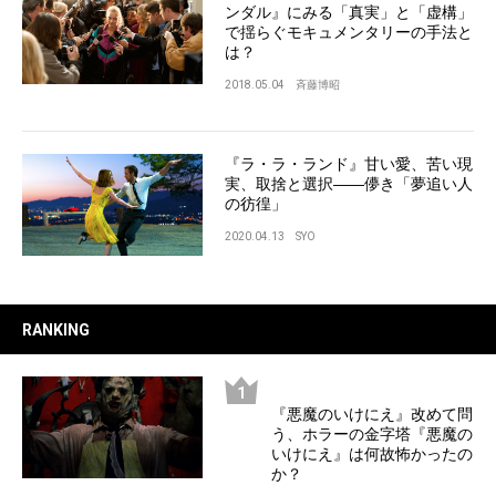
ンダル』にみる「真実」と「虚構」
で揺らぐモキュメンタリーの手法と
は？
2018.05.04
斉藤博昭
『ラ・ラ・ランド』甘い愛、苦い現
実、取捨と選択――儚き「夢追い人
の彷徨」
2020.04.13
SYO
RANKING
『悪魔のいけにえ』改めて問
う、ホラーの金字塔『悪魔の
いけにえ』は何故怖かったの
か？