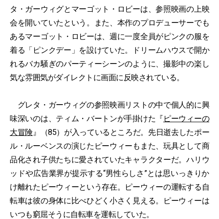
タ・ガーウィグとマーゴット・ロビーは、参照映画の上映
会を開いていたという。また、本作のプロデューサーでも
あるマーゴット・ロビーは、週に一度全員がピンクの服を
着る「ピンクデー」を設けていた。ドリームハウスで開か
れるバカ騒ぎのパーティーシーンのように、撮影中の楽し
気な雰囲気がダイレクトに画面に反映されている。
グレタ・ガーウィグの参照映画リストの中で個人的に興
味深いのは、ティム・バートンが手掛けた『
ピーウィーの
大冒険
』（85）が入っているところだ。先日逝去したポー
ル・ルーベンスの演じたピーウィーもまた、玩具として商
品化され子供たちに愛されていたキャラクターだ。ハリウ
ッドや広告業界が提示する“男性らしさ”とは思いっきりか
け離れたピーウィーという存在。ピーウィーの運転する自
転車は彼の身体に比べひどく小さく見える。ピーウィーは
いつも窮屈そうに自転車を運転していた。