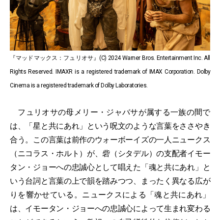
『マッドマックス：フュリオサ』(C) 2024 Warner Bros. Entertainment Inc. All
Rights Reserved.
IMAXR is a registered trademark of IMAX Corporation.
Dolby
Cinema is a registered trademark of Dolby Laboratories.
フュリオサの母メリー・ジャバサが属する一族の間で
は、「星と共にあれ」という呪文のような言葉をささやき
合う。この言葉は前作のウォーボーイズの一人ニュークス
（ニコラス・ホルト）が、砦（シタデル）の支配者イモー
タン・ジョーへの忠誠心として唱えた「魂と共にあれ」と
いう台詞と言葉の上で韻を踏みつつ、まったく異なる広が
りを響かせている。ニュークスによる「魂と共にあれ」
は、イモータン・ジョーへの忠誠心によって生まれ変わる