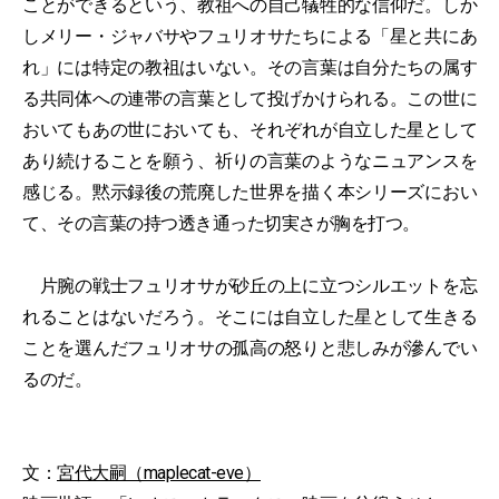
ことができるという、教祖への自己犠牲的な信仰だ。しか
しメリー・ジャバサやフュリオサたちによる「星と共にあ
れ」には特定の教祖はいない。その言葉は自分たちの属す
る共同体への連帯の言葉として投げかけられる。この世に
おいてもあの世においても、それぞれが自立した星として
あり続けることを願う、祈りの言葉のようなニュアンスを
感じる。黙示録後の荒廃した世界を描く本シリーズにおい
て、その言葉の持つ透き通った切実さが胸を打つ。
片腕の戦士フュリオサが砂丘の上に立つシルエットを忘
れることはないだろう。そこには自立した星として生きる
ことを選んだフュリオサの孤高の怒りと悲しみが滲んでい
るのだ。
文：
宮代大嗣（maplecat-eve）