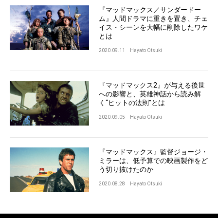
『マッドマックス／サンダードー
ム』人間ドラマに重きを置き、チェ
イス・シーンを大幅に削除したワケ
とは
2020.09.11
Hayato Otsuki
『マッドマックス2』が与える後世
への影響と、英雄神話から読み解
く“ヒットの法則”とは
2020.09.05
Hayato Otsuki
『マッドマックス』監督ジョージ・
ミラーは、低予算での映画製作をど
う切り抜けたのか
2020.08.28
Hayato Otsuki