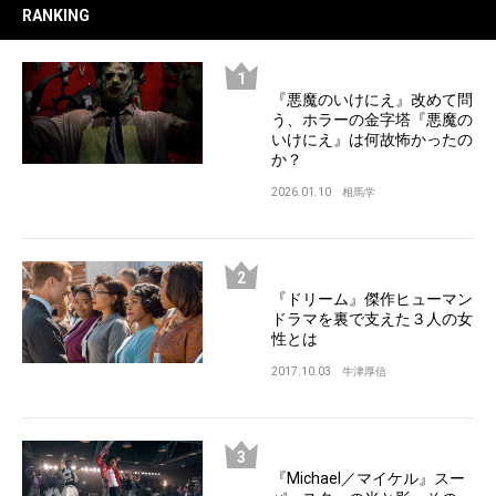
RANKING
『悪魔のいけにえ』改めて問
う、ホラーの金字塔『悪魔の
いけにえ』は何故怖かったの
か？
2026.01.10
相馬学
『ドリーム』傑作ヒューマン
ドラマを裏で支えた３人の女
性とは
2017.10.03
牛津厚信
『Michael／マイケル』スー