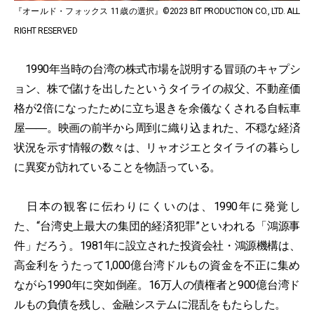
『オールド・フォックス 11歳の選択』©2023 BIT PRODUCTION CO., LTD. ALL
RIGHT RESERVED
1990年当時の台湾の株式市場を説明する冒頭のキャプシ
ョン、株で儲けを出したというタイライの叔父、不動産価
格が2倍になったために立ち退きを余儀なくされる自転車
屋――。映画の前半から周到に織り込まれた、不穏な経済
状況を示す情報の数々は、リャオジエとタイライの暮らし
に異変が訪れていることを物語っている。
日本の観客に伝わりにくいのは、1990年に発覚し
た、“台湾史上最大の集団的経済犯罪”といわれる「鴻源事
件」だろう。1981年に設立された投資会社・鴻源機構は、
高金利をうたって1,000億台湾ドルもの資金を不正に集め
ながら1990年に突如倒産。16万人の債権者と900億台湾ド
ルもの負債を残し、金融システムに混乱をもたらした。