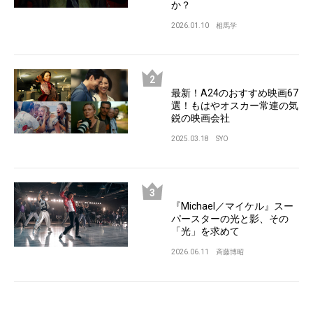
か？
2026.01.10
相馬学
最新！A24のおすすめ映画67
選！もはやオスカー常連の気
鋭の映画会社
2025.03.18
SYO
『Michael／マイケル』スー
パースターの光と影、その
「光」を求めて
2026.06.11
斉藤博昭