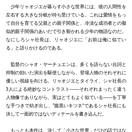
少年リャオジエが暮らす小さな世界には、彼の人間性を
左右する大きな分岐が待ち受けている。これは愛情をもっ
て自分を育てる父親との親子関係と、冷淡な成功者との擬
似的親子関係のあいだで引き裂かれる少年の物語なのだ。
なにしろシャ社長は、リャオジエに「お前は俺に似てい
る」と語りかけるのである。
監督のシャオ・ヤーチュエンは、多くを語らない台詞と
抑制の効いた演出を駆使しながら、登場人物のそれぞれに
優しい視線を向ける。リャオジエとタイライ、シャ社長の
3人による絶妙なコントラスト――それぞれまったく違う
人物像でありながら、実はとてもよく似ている――を丁寧
な手つきで紡ぎ出し、“腹黒いキツネ”であるシャ社長にも
決して一面的ではないディテールを書き込んだ。
もっとも本作は、決して「小さな世界」だけの話ではな