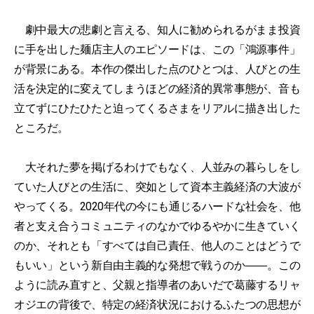
劇中最大の悲劇と言える、知人に勧められるがまま投資
に手を出した麺店主人のエピソードは、この「鴻源事件」
が背景にある。本作の傑出した点のひとつは、人びとの生
活を決定的に変えてしまうほどの経済的異常事態が、音も
立てずにひたひたと迫ってくるさまをリアルに描き出した
ところだ。
大それた夢を掲げるわけでもなく、人並みの暮らしをし
ていた人びとの生活に、突如として資本主義経済の大波が
やってくる。2020年代の今にも通じるハードな社会を、他
者と支え合うコミュニティのなかでゆるやかに生きていく
のか、それとも「すべては自己責任、他人のことはどうで
もいい」という新自由主義的な発想で戦うのか――。この
ように読み直すと、父親と指導者のあいだで葛藤するリャ
オジエの背後で、特定の経済状況におけるふたつの思想が