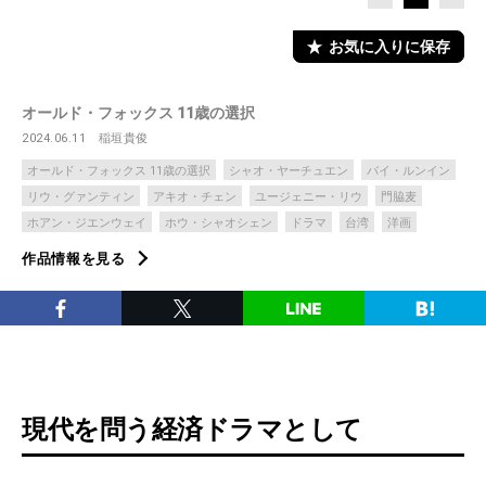
お気に入りに保存
オールド・フォックス 11歳の選択
2024.06.11
稲垣貴俊
オールド・フォックス 11歳の選択
シャオ・ヤーチュエン
バイ・ルンイン
リウ・グァンティン
アキオ・チェン
ユージェニー・リウ
門脇麦
ホアン・ジエンウェイ
ホウ・シャオシェン
ドラマ
台湾
洋画
作品情報を見る
現代を問う経済ドラマとして