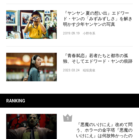
『ヤンヤン 夏の想い出』エドワー
ド・ヤンの「みずみずしさ」を解き
明かす少年ヤンヤンの写真
2019.09.19
小野寺系
『青春弑恋』若者たちと都市の孤
独、そしてエドワード・ヤンの痕跡
2023.03.24
稲垣貴俊
RANKING
『悪魔のいけにえ』改めて問
う、ホラーの金字塔『悪魔の
いけにえ』は何故怖かったの