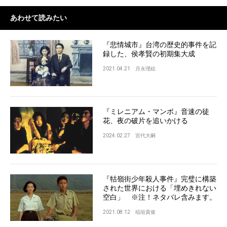
あわせて読みたい
『悲情城市』台湾の歴史的事件を記
録した、侯孝賢の初期集大成
2021.04.21
月永理絵
『ミレニアム・マンボ』音速の徒
花、夜の破片を追いかける
2024.02.27
宮代大嗣
『牯嶺街少年殺人事件』完璧に構築
された世界における「埋めきれない
空白」 ※注！ネタバレ含みます。
2021.08.12
稲垣貴俊