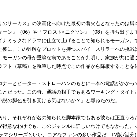
のサーカス』の映画化へ向けた最初の着火点となったのは脚
ィーン
』（06）や『
フロスト×ニクソン
』（08）を持ち出すま
イナミックなドラマに仕立て上げることで知られるモーガン。
た彼に、この難解なプロットを持つスパイ・スリラーへの挑戦
、モーガンの母が重篤な病であることが判明し、家族が共に過
ラフト（草稿）を執筆した時点でこの作品から降板することを
ナーとピーター・ストローハンのもとに一本の電話がかかっ
ことだった。この時、通話の相手でもあるワーキング・タイト
小説の脚色を引き受ける気はないか？」と尋ねたのだ。
り、それぞれが名の知られた脚本家でもある彼らは正直うろ
が得意なわけでも、このジャンルに詳しいわけでもなかった。
ドラマシリーズといい、コアなファンの多い作品だ。TV版7話分