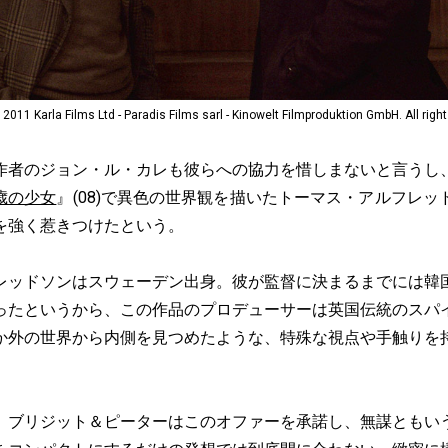
la Films Ltd - Paradis Films sarl - Kinowelt Filmproduktion GmbH. All right
者のジョン・ル・カレも彼らへの協力を惜しまないと言うし
0歳の少女
』(08)で異色の世界観を描いたトーマス・アルフレ
を強く惹きつけたという。
ッドソンはスウェーデン出身。彼が監督に決まるまでには韓
ったというから、この作品のプロデューサーは英国伝統のスパ
か外の世界から内側を見つめたような、特殊な視点や手触りを
ブリジット＆ピーターはこのオファーを承諾し、無謀ともい