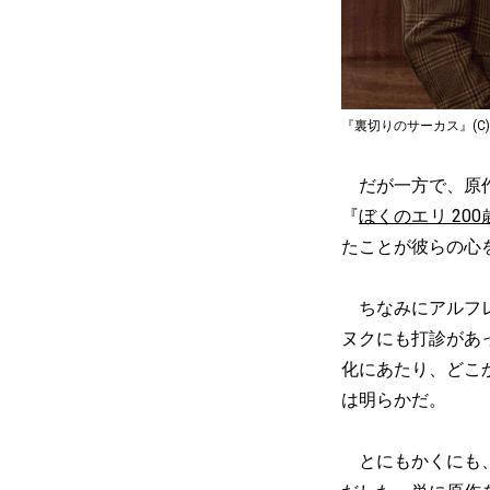
『裏切りのサーカス』(C) 2011 Kar
だが一方で、原作
『
ぼくのエリ 20
たことが彼らの心
ちなみにアルフレ
ヌクにも打診があ
化にあたり、どこ
は明らかだ。
とにもかくにも、