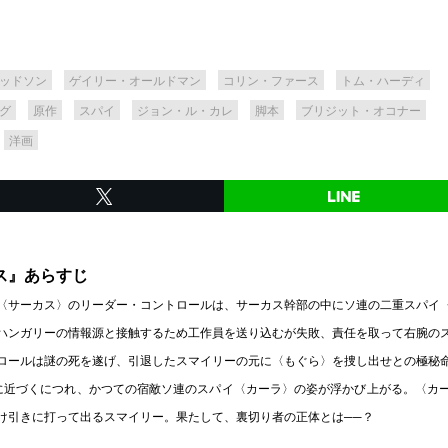
ッドソン
ゲイリー・オールドマン
コリン・ファース
トム・ハーディ
グ
原作
スパイ
ジョン・ル・カレ
脚本
ブリジット・オコナー
洋画
ス』あらすじ
〈サーカス〉のリーダー・コントロールは、サーカス幹部の中にソ連の二重スパイ
ハンガリーの情報源と接触するため工作員を送り込むが失敗、責任を取って右腕の
ロールは謎の死を遂げ、引退したスマイリーの元に〈もぐら〉を捜し出せとの極秘
に近づくにつれ、かつての宿敵ソ連のスパイ〈カーラ〉の姿が浮かび上がる。〈カ
け引きに打って出るスマイリー。果たして、裏切り者の正体とは──？