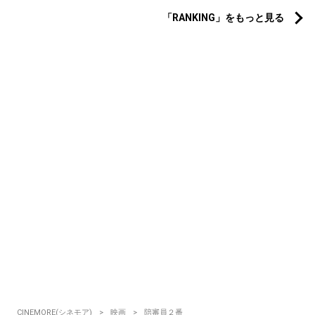
「RANKING」をもっと見る
CINEMORE(シネモア)
映画
陪審員２番