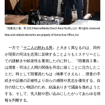
『陪審員２番』© 2024 WarnerMedia Direct Asia Pacific, LLC. All rights reserved.
Max and related elements are property of Home Box Office, Inc.
一方で『
十二人の怒れる男
』と大きく異なるのは、同作
が現実の司法を忠実に反映することよりもミステリーとし
ての謎解きや娯楽性を重視したのに対し、『陪審員２番』
は捜査・司法と人間の関係を丹念に描くことに注力したこ
とだ。時として陪審員たちは（検事でさえも）、捜査の手
続きや証拠の正確性より自らの感情や意志を優先する。自
分の信じたい物語のため、結論ありきで議論を進めようと
する。そして、先入観や思い込みにしたがってあらゆる情
報を判断する。