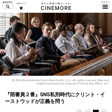
© 2024 WarnerMedia Direct Asia Pacific, LLC. All rights reserved. Max and
related elements are property of Home Box Office, Inc.
『陪審員２番』SNS私刑時代にクリント・イ
ーストウッドが正義を問う