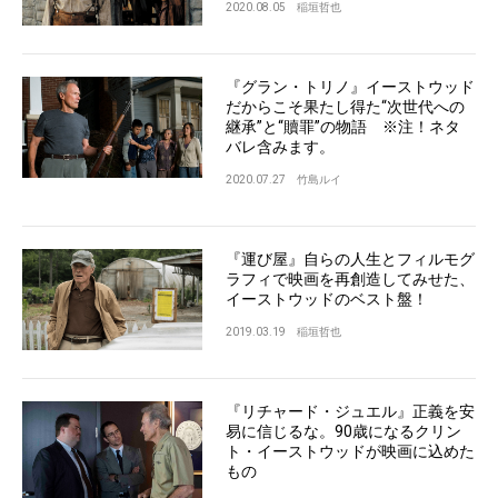
2020.08.05
稲垣哲也
『グラン・トリノ』イーストウッド
だからこそ果たし得た“次世代への
継承”と“贖罪”の物語 ※注！ネタ
バレ含みます。
2020.07.27
竹島ルイ
『運び屋』自らの人生とフィルモグ
ラフィで映画を再創造してみせた、
イーストウッドのベスト盤！
2019.03.19
稲垣哲也
『リチャード・ジュエル』正義を安
易に信じるな。90歳になるクリン
ト・イーストウッドが映画に込めた
もの