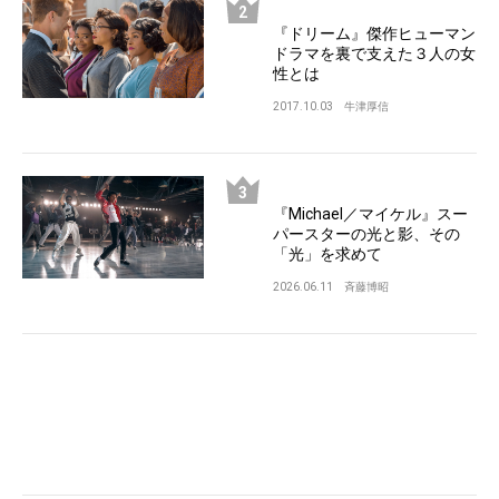
『ドリーム』傑作ヒューマン
ドラマを裏で支えた３人の女
性とは
2017.10.03
牛津厚信
『Michael／マイケル』スー
パースターの光と影、その
「光」を求めて
2026.06.11
斉藤博昭