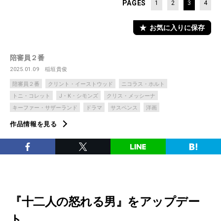
PAGES
1
2
3
4
お気に入りに保存
陪審員２番
2025.01.09
稲垣貴俊
陪審員２番
クリント・イーストウッド
ニコラス・ホルト
トニ・コレット
J・K・シモンズ
クリス・メッシーナ
キーファー・サザーランド
ドラマ
サスペンス
洋画
作品情報を見る
『十二人の怒れる男』をアップデー
ト