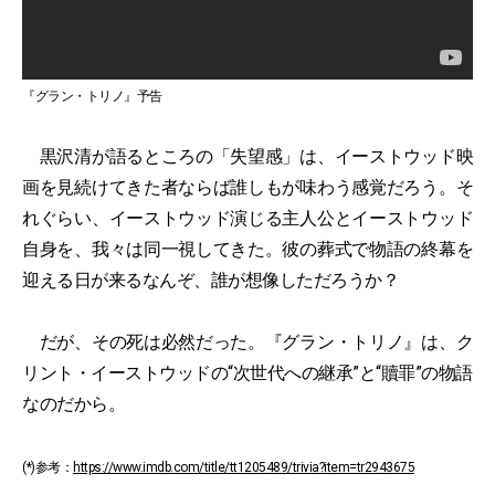
『グラン・トリノ』予告
黒沢清が語るところの「失望感」は、イーストウッド映
画を見続けてきた者ならば誰しもが味わう感覚だろう。そ
れぐらい、イーストウッド演じる主人公とイーストウッド
自身を、我々は同一視してきた。彼の葬式で物語の終幕を
迎える日が来るなんぞ、誰が想像しただろうか？
だが、その死は必然だった。『グラン・トリノ』は、ク
リント・イーストウッドの“次世代への継承”と“贖罪”の物語
なのだから。
(*)参考：
https://www.imdb.com/title/tt1205489/trivia?item=tr2943675