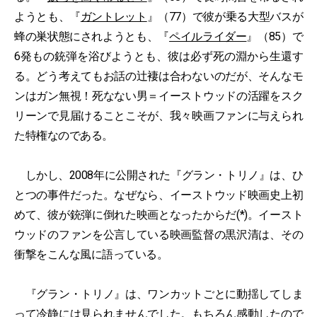
ようとも、『
ガントレット
』（77）で彼が乗る大型バスが
蜂の巣状態にされようとも、『
ペイルライダー
』（85）で
6発もの銃弾を浴びようとも、彼は必ず死の淵から生還す
る。どう考えてもお話の辻褄は合わないのだが、そんなモ
ンはガン無視！死なない男＝イーストウッドの活躍をスク
リーンで見届けることこそが、我々映画ファンに与えられ
た特権なのである。
しかし、2008年に公開された『グラン・トリノ』は、ひ
とつの事件だった。なぜなら、イーストウッド映画史上初
めて、彼が銃弾に倒れた映画となったからだ(*)。イースト
ウッドのファンを公言している映画監督の黒沢清は、その
衝撃をこんな風に語っている。
『グラン・トリノ』は、ワンカットごとに動揺してしま
って冷静には見られませんでした。もちろん感動したので