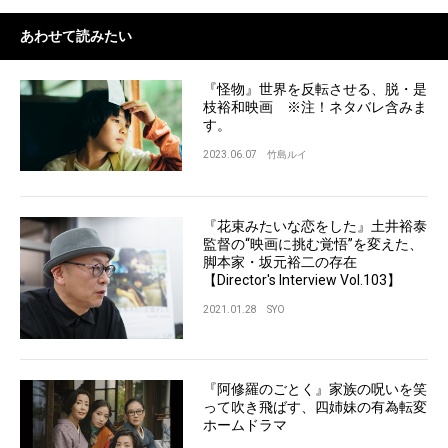
あわせて読みたい
『怪物』世界を反転させる、脱・是
枝裕和映画 ※注！ネタバレ含みま
す。
2023.06.07
竹島ルイ
『花束みたいな恋をした』土井裕泰
監督の“映画に挑む覚悟”を変えた、
脚本家・坂元裕二の存在
【Director's Interview Vol.103】
2021.01.28
SYO
『阿修羅のごとく』家族の呪いを笑
って吹き飛ばす、四姉妹の有為転変
ホームドラマ