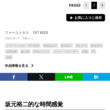
PAGES
1
2
3
お気に入りに保存
ファーストキス 1ST KISS
2025.02.17
竹島ルイ
ファーストキス 1ST KISS
塚原あゆ子
坂元裕二
松たか子
松村北斗
吉岡里帆
森七菜
竹原ピストル
リリー・フランキー
恋愛
SF
邦画
作品情報を見る
坂元裕二的な時間感覚