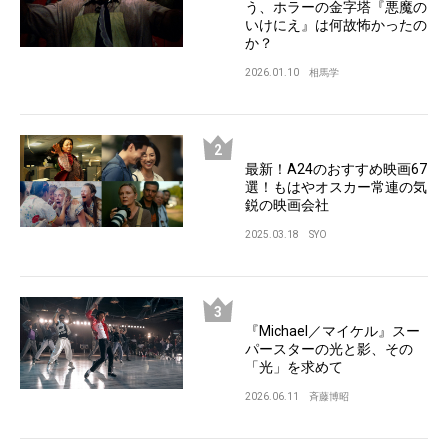
う、ホラーの金字塔『悪魔の
いけにえ』は何故怖かったの
か？
2026.01.10
相馬学
最新！A24のおすすめ映画67
選！もはやオスカー常連の気
鋭の映画会社
2025.03.18
SYO
『Michael／マイケル』スー
パースターの光と影、その
「光」を求めて
2026.06.11
斉藤博昭