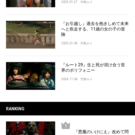
2025.01.27
竹島ルイ
『お引越し』過去を抱きしめて未来
へと疾走する、11歳の女の子の冒
険
2025.01.06
竹島ルイ
『ルート29』生と死が溶け合う世
界のポリフォニー
2024.11.06
竹島ルイ
RANKING
『悪魔のいけにえ』改めて問