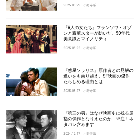
2025.05.29
小野寺系
『8人の女たち』フランソワ・オゾ
ンと豪華スターが紡いだ、50年代
美意識とマイノリティ
2025.05.22
小野寺系
『惑星ソラリス』原作者との見解の
違いをも乗り越え、SF映画の傑作
たらしめる理由とは
2025.03.27
小野寺系
『第三の男』はなぜ映画史に残る屈
指の傑作となりえたのか ※注！ネ
タバレ含みます
2024.12.17
小野寺系