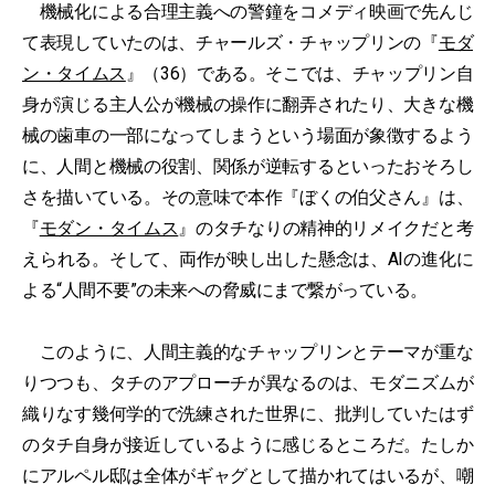
機械化による合理主義への警鐘をコメディ映画で先んじ
て表現していたのは、チャールズ・チャップリンの『
モダ
ン・タイムス
』（36）である。そこでは、チャップリン自
身が演じる主人公が機械の操作に翻弄されたり、大きな機
械の歯車の一部になってしまうという場面が象徴するよう
に、人間と機械の役割、関係が逆転するといったおそろし
さを描いている。その意味で本作『ぼくの伯父さん』は、
『
モダン・タイムス
』のタチなりの精神的リメイクだと考
えられる。そして、両作が映し出した懸念は、AIの進化に
よる“人間不要”の未来への脅威にまで繋がっている。
このように、人間主義的なチャップリンとテーマが重な
りつつも、タチのアプローチが異なるのは、モダニズムが
織りなす幾何学的で洗練された世界に、批判していたはず
のタチ自身が接近しているように感じるところだ。たしか
にアルペル邸は全体がギャグとして描かれてはいるが、嘲