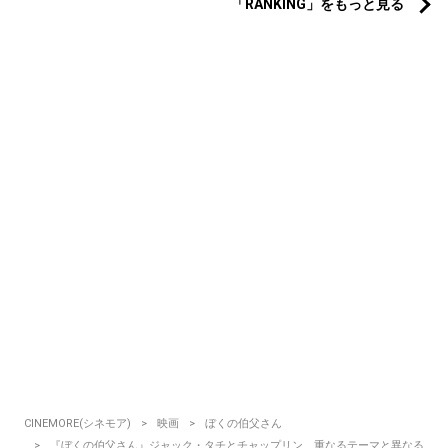
「RANKING」をもっと見る
CINEMORE(シネモア)
映画
ぼくの伯父さん
『ぼくの伯父さん』ジャック・タチとチャップリン、重なるテーマと異なる