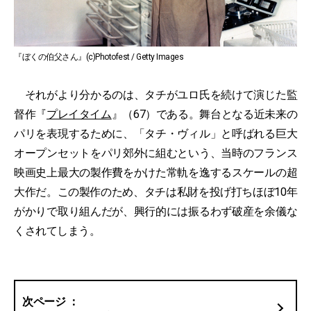
『ぼくの伯父さん』(c)Photofest / Getty Images
それがより分かるのは、タチがユロ氏を続けて演じた監
督作『
プレイタイム
』（67）である。舞台となる近未来の
パリを表現するために、「タチ・ヴィル」と呼ばれる巨大
オープンセットをパリ郊外に組むという、当時のフランス
映画史上最大の製作費をかけた常軌を逸するスケールの超
大作だ。この製作のため、タチは私財を投げ打ちほぼ10年
がかりで取り組んだが、興行的には振るわず破産を余儀な
くされてしまう。