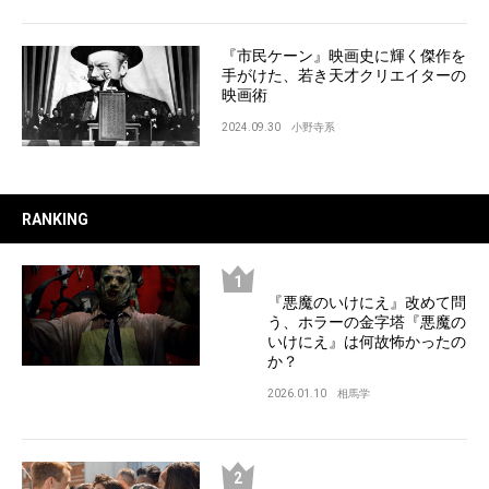
『市民ケーン』映画史に輝く傑作を
手がけた、若き天才クリエイターの
映画術
2024.09.30
小野寺系
RANKING
『悪魔のいけにえ』改めて問
う、ホラーの金字塔『悪魔の
いけにえ』は何故怖かったの
か？
2026.01.10
相馬学