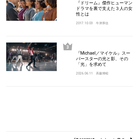
『ドリーム』傑作ヒューマン
ドラマを裏で支えた３人の女
性とは
2017.10.03
牛津厚信
『Michael／マイケル』スー
パースターの光と影、その
「光」を求めて
2026.06.11
斉藤博昭