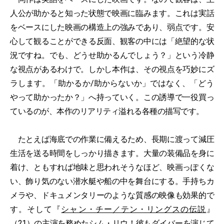
人公が助かると知った状態で映画に臨みます。これは実話
をベースにした映画の構造上の強みであり、弱点です。安
心して観ることができる反面、観客の中には「絶望的な状
況ですね。でも、どうせ助かるんでしょう？」という冷静
な視点があるわけで。しかし本作は、その視点を巧妙にズ
ラします。「助かるか/助からないか」ではなく、「どう
やって助かったか？」へ持っていく。この誘導で一役買っ
ているのが、本作のリアリティ溢れる各種の描写です。
たとえば海底での作業に備えるため、長期に渡って減圧
生活を送る時間をしっかり描きます。大量の装備品を身に
着け、ともすれば地味と思われそうなほど、映画っぽくな
い、飾り気のない潜水艇や船の中を舞台にする。手持ちカ
メラや、ドキュメンタリーのような質感の映像も効果的で
す。そして『
シャン・チー／テン・リングスの伝説
』
（21）の主演を務めたシム・リウ！彼もダイバーを演じて