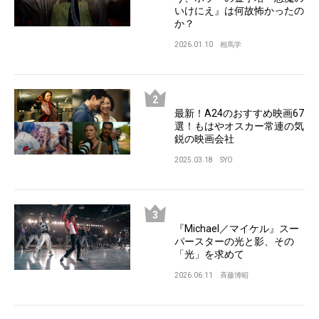
いけにえ』は何故怖かったの
か？
2026.01.10
相馬学
最新！A24のおすすめ映画67
選！もはやオスカー常連の気
鋭の映画会社
2025.03.18
SYO
『Michael／マイケル』スー
パースターの光と影、その
「光」を求めて
2026.06.11
斉藤博昭