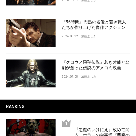
2024.10.01
加藤よしき
『96時間』円熟の名優と若き職人
たちが作り上げた傑作アクション
2024.08.22
加藤よしき
『クロウ／飛翔伝説』若き才能と悲
劇が創った伝説のアメコミ映画
2024.07.08
加藤よしき
RANKING
『悪魔のいけにえ』改めて問
う、ホラーの金字塔『悪魔の