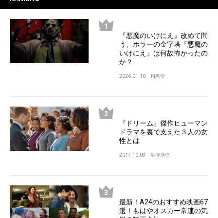
『悪魔のいけにえ』改めて問
う、ホラーの金字塔『悪魔の
いけにえ』は何故怖かったの
か？
2026.01.10
相馬学
『ドリーム』傑作ヒューマン
ドラマを裏で支えた３人の女
性とは
2017.10.03
牛津厚信
最新！A24のおすすめ映画67
選！もはやオスカー常連の気