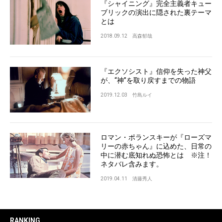
『シャイニング』完全主義者キュー
ブリックの演出に隠された裏テーマ
とは
2018.09.12
高森郁哉
『エクソシスト』信仰を失った神父
が、“神”を取り戻すまでの物語
2019.12.03
竹島ルイ
ロマン・ポランスキーが『ローズマ
リーの赤ちゃん』に込めた、日常の
中に潜む底知れぬ恐怖とは ※注！
ネタバレ含みます。
2019.04.11
清藤秀人
RANKING