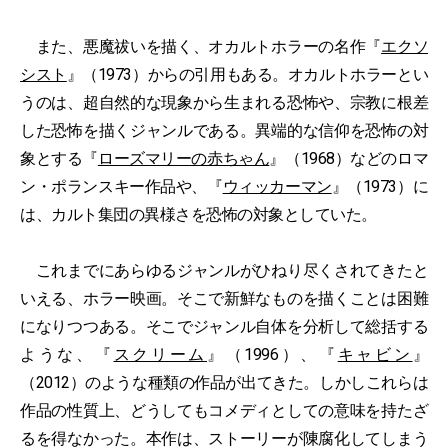
また、悪魔祓いを描く、オカルトホラーの名作『
エクソ
シスト
』（1973）からの引用もある。オカルトホラーとい
うのは、超自然的な現象から生まれる恐怖や、宗教に根差
した恐怖を描くジャンルである。異端的な信仰を恐怖の対
象とする『
ローズマリーの赤ちゃん
』（1968）などのロマ
ン・ポランスキー作品や、『
ウィッカーマン
』（1973）に
は、カルト集団の異様さを恐怖の対象としていた。
これまでにあらゆるジャンルがひねり尽くされてきたと
いえる、ホラー映画。そこで新鮮なものを描くことは困難
になりつつある。そこでジャンル自体を分析して総括する
ような、『
スクリーム
』（1996）、『
キャビン
』
（2012）のような種類の作品が出てきた。しかしこれらは
作品の性質上、どうしてもコメディとしての意味を持たざ
るを得なかった。本作は、ストーリーが陳腐化してしまう