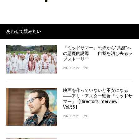
あわせて読みたい
『ミッドサマー』恐怖から“共感”へ
の悪魔的誘導――自我を消し去るラ
ブストーリー
2020.02.22
SYO
映画を作っていないと不安になる
――アリ・アスター監督『ミッドサ
マー』【Director's Interview
Vol.55】
2020.02.21
SYO