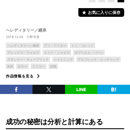
お気に入りに保存
ヘレディタリー／継承
2018.12.04
小野寺系
ヘレディタリー／継承
アリ・アスター
トニ・コレット
アレックス・ウォルフ
ミリー・シャピロ
ガブリエル・バーン
スタンリー・キューブリック
シャイニング
アルフレッド・ヒッチコック
A24
ホラー
スリラー
洋画
作品情報を見る
成功の秘密は分析と計算にある