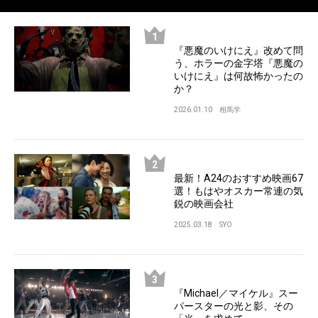
『悪魔のいけにえ』改めて問
う、ホラーの金字塔『悪魔の
いけにえ』は何故怖かったの
か？
2026.01.10
相馬学
最新！A24のおすすめ映画67
選！もはやオスカー常連の気
鋭の映画会社
2025.03.18
SYO
『Michael／マイケル』スー
パースターの光と影、その