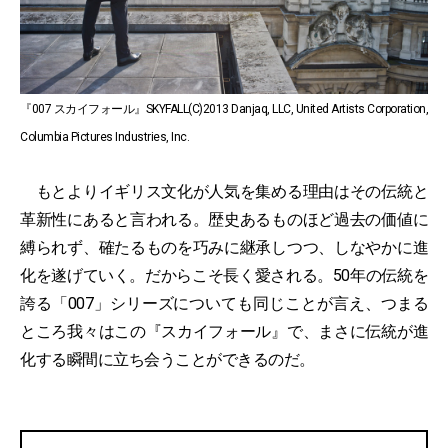
『007 スカイフォール』SKYFALL(C)2013 Danjaq, LLC, United Artists Corporation,
Columbia Pictures Industries, Inc.
もとよりイギリス文化が人気を集める理由はその伝統と
革新性にあると言われる。歴史あるものほど過去の価値に
縛られず、確たるものを巧みに継承しつつ、しなやかに進
化を遂げていく。だからこそ長く愛される。50年の伝統を
誇る「007」シリーズについても同じことが言え、つまる
ところ我々はこの『スカイフォール』で、まさに伝統が進
化する瞬間に立ち会うことができるのだ。