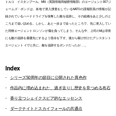
トルコ イスタンブール。MI6（英国情報局秘密情報部）のエージェント007ジ
ェームズ・ボンドは、各地で潜入捜査をしているNATOの諜報部員の情報が記
録されているハードドライブを強奪した敵を追跡し、その組織をあと少しのと
ころまで追い詰める。しかし、あと一歩まで迫ったところで、先に潜入してい
た同僚エージェント ロンソンが傷を負ってしまう。そんな中、上司のMは非情
にも敵の追跡を最優先にするよう指令を下す。後から駆け付けたアシスタント
エージェント イヴと共に、敵を追跡するボンドだったが……。
Index
シリーズ50周年の節目に公開された異色作
作品内に埋め込まれた、過ぎ去りし歴史を見つめる布石
香り立つシェイクスピア的なエッセンス
ダークナイトとスカイフォールの共通点