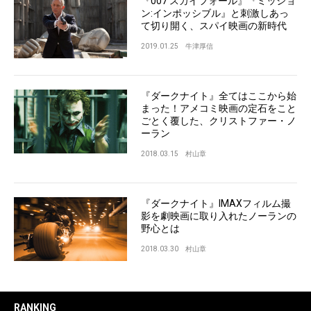
『007 スカイフォール』『ミッショ
ン:インポッシブル』と刺激しあっ
て切り開く、スパイ映画の新時代
2019.01.25
牛津厚信
『ダークナイト』全てはここから始
まった！アメコミ映画の定石をこと
ごとく覆した、クリストファー・ノ
ーラン
2018.03.15
村山章
『ダークナイト』IMAXフィルム撮
影を劇映画に取り入れたノーランの
野心とは
2018.03.30
村山章
RANKING