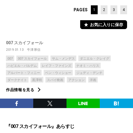
PAGES
1
2
3
4
お気に入りに保存
007 スカイフォール
2019.01.13
牛津厚信
007
007 スカイフォール
サム・メンデス
ダニエル・クレイグ
ハビエル・バルデム
レイフ・ファインズ
ナオミ・ハリス
アルバート・フィニー
ベン・ウィショー
ジュディ・デンチ
ダークナイト
黒澤明
スパイ映画
アクション
洋画
作品情報を見る
『007 スカイフォール』あらすじ