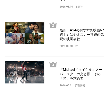
2026.01.10
相馬学
最新！A24のおすすめ映画67
選！もはやオスカー常連の気
鋭の映画会社
2025.03.18
SYO
『Michael／マイケル』スー
パースターの光と影、その
「光」を求めて
2026.06.11
斉藤博昭