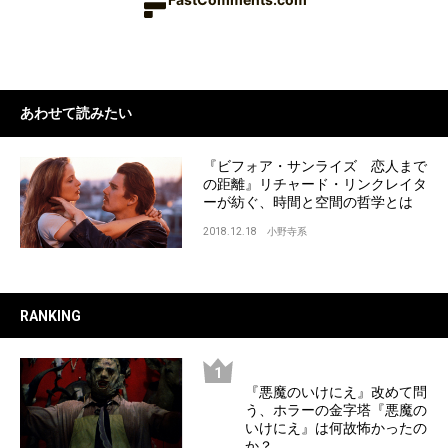
あわせて読みたい
『ビフォア・サンライズ 恋人まで
の距離』リチャード・リンクレイタ
ーが紡ぐ、時間と空間の哲学とは
2018.12.18
小野寺系
RANKING
『悪魔のいけにえ』改めて問
う、ホラーの金字塔『悪魔の
いけにえ』は何故怖かったの
か？