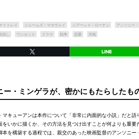
ナイトレイ
ジェームズ・マカヴォイ
シアーシャ・ローナン
アンソニー・
長回し
ワンカット
ドラマ
戦争
恋愛
洋画
ニー・ミンゲラが、密かにもたらしたも
マキューアンは本作について「非常に内面的な小説」だと語
面をいかに描くか、その方法を見つけ出すことが何よりも重要
脚本を構築する過程では、親交のあった映画監督のアンソニー