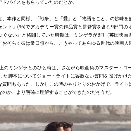
アドバイスをもらっていたのだとか。
、本作と同様、「戦争」と「愛」と「物語ること」の妙味を
ェント
』(96)でアカデミー賞の作品賞と監督賞を含む9部門
つぐない』と格闘していた時期は、ミンゲラがBFI（英国映画
。おそらく彼は常日頃から、こうやってあらゆる世代の映画人
。
上のミンゲラとのひと時は、さながら映画術のマスター・コ
した脚本についてジョー・ライトに容赦ない質問を投げかけ
な質問もあった。しかしこの時のやりとりのおかげで、ライト
なのか、より明確に理解することができたのだそうだ。