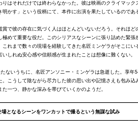
りはそれだけでは終わらなかった。彼は映画のクライマック
き明かす」という役柄にて、本作に出演を果たしているのであ
賞で彼の存在に気づく人はほとんどいないだろう。それほど
し極めて重要な役だ。このシリアスなシーンに張り詰めた緊張
、これまで数々の現場を経験してきた名匠ミンゲラがそこにい
言いしれぬ安心感や信頼感が生まれたことは想像に難くない。
たないうちに、名匠アンソニー・ミンゲラは急逝した。享年5
た。こうして陰ながら尽力した彼の思い出や記憶さえも包み込
また一つ、静かな深みを帯びていくかのようだ。
せ場となるシーンをワンカットで撮るという無謀な試み