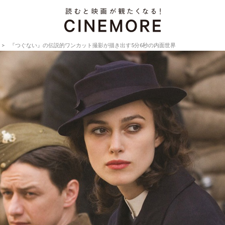
『つぐない』の伝説的ワンカット撮影が描き出す5分6秒の内面世界