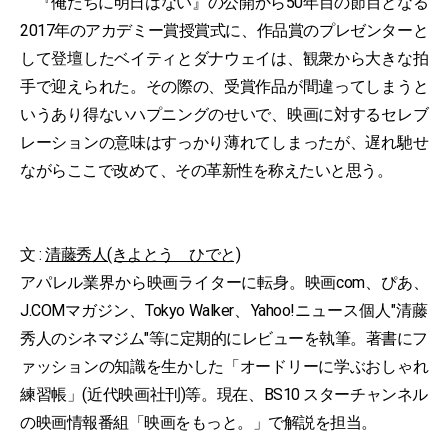
『俺たちに明日はない』の公開から50年目の節目となる
2017年のアカデミー賞授賞式に、作品賞のプレゼンターと
して登壇したベイティとダナウェイは、観衆から大きな拍
手で迎えられた。その際の、受賞作品が間違ってしまうと
いうあり得ないハプニングのせいで、映画に対するセレブ
レーションの意味はすっかり薄れてしまったが、遅れ馳せ
ながらここで改めて、その革新性を称えたいと思う。
文 :
清藤秀人(きよとう ひでと)
アパレル業界から映画ライターに転身。映画com、ぴあ、
J.COMマガジン、Tokyo Walker、Yahoo!ニュース個人"清藤
秀人のシネマジム"等に定期的にレビューを執筆。著書にフ
ァッションの知識を生かした「オードリーに学ぶおしゃれ
練習帳」(近代映画社刊)等。現在、BS10 スターチャンネル
の映画情報番組「映画をもっと。」で解説を担当。