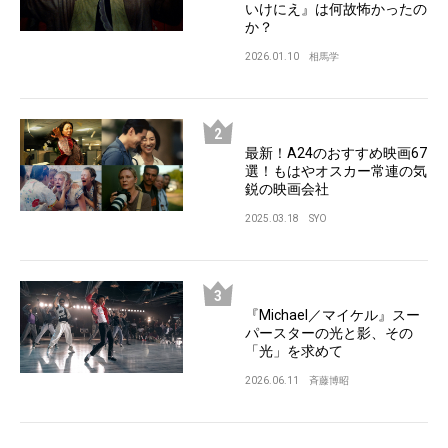
いけにえ』は何故怖かったの
か？
2026.01.10
相馬学
最新！A24のおすすめ映画67
選！もはやオスカー常連の気
鋭の映画会社
2025.03.18
SYO
『Michael／マイケル』スー
パースターの光と影、その
「光」を求めて
2026.06.11
斉藤博昭