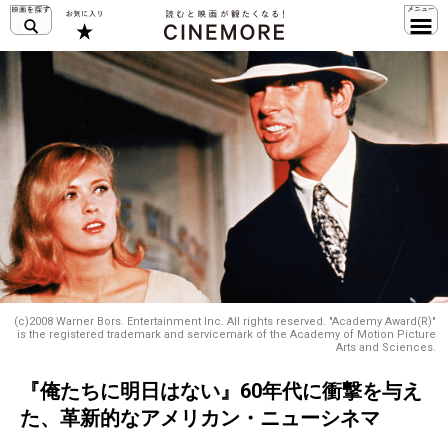
(c)2008 Warner Bors. Entertainment Inc. All rights reserved. "Academy Award(R)"
is the registered trademark and servicemark of the Academy of Motion Picture
Arts and Sciences.
『俺たちに明日はない』60年代に衝撃を与え
た、革新的なアメリカン・ニューシネマ