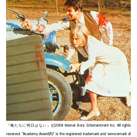
『俺たちに明日はない』(c)2008 Warner Bors. Entertainment Inc. All rights
reserved. "Academy Award(R)" is the registered trademark and servicemark of