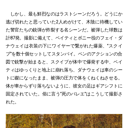
しかし、最も鮮烈なのはラストシーンだろう。どうにか
逃げ切れたと思っていた2人めがけて、木陰に待機してい
た警官たちの銃弾が炸裂する名シーンだ。被弾した球数は
計87発。撮影に備えて、ベイティとボニー役のフェイ・ダ
ナウェイは衣装の下にワイヤーで繋がれた爆薬、"スクイ
ブ"を数十個セットしてスタンバイ。ペンのアクションの合
図で銃撃が始まると、スクイブが体中で爆発する中、ベイ
ティはゆっくりと地上に崩れ落ち、ダナウェイは車のシー
トに磔になったまま、被弾の圧力で体をくねくねさせる。
体が車からずり落ちないように、彼女の足はギアシフトに
固定されていた。俗に言う"死のバレエ"はこうして撮影さ
れた。