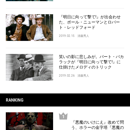
『明日に向って撃て!』が出会わせ
た、ポール・ニューマンとロバー
ト・レッドフォード
2019.02.15
清藤秀人
笑いの影に悲しみが。バート・バカ
ラックが『明日に向って撃て!』に
仕掛けたメロディのトリック
2019.02.26
清藤秀人
RANKING
『悪魔のいけにえ』改めて問
う、ホラーの金字塔『悪魔の