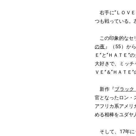
右手に“ＬＯＶＥ
つも戦っている。
この印象的なセリ
の夜
』（55）か
Ｅ”と“ＨＡＴＥ
大好きで、ミッチ
ＶＥ”＆“ＨＡＴＥ
新作『
ブラック
官となったロン・
アフリカ系アメリ
める相棒をユダヤ
そして、17年に