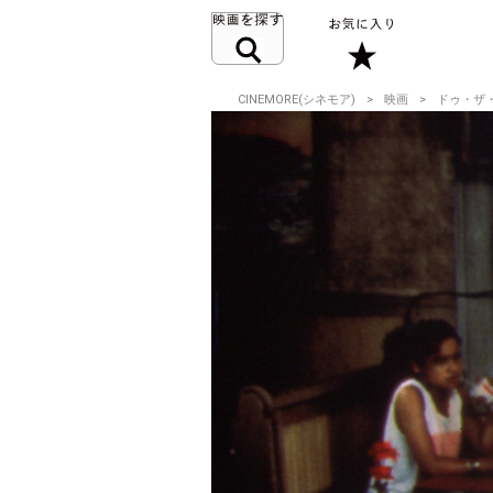
CINEMORE(シネモア)
映画
ドゥ・ザ