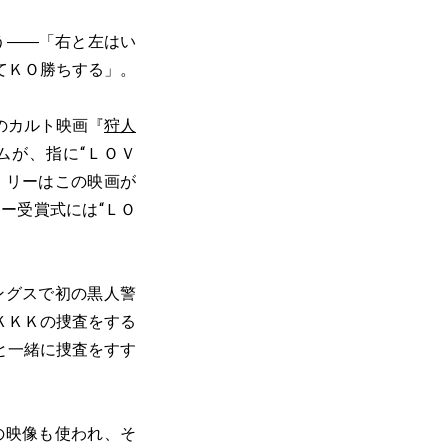
う――「右と左はい
てＫＯ勝ちする」。
のカルト映画『
狩人
ムが、指に“ＬＯＶ
・リーはこの映画が
ー受賞式には“ＬＯ
ングスで初の黒人警
ＫＫＫの捜査をする
と一緒に捜査をすす
。
の映像も使われ、そ