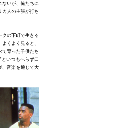
れないが、俺たちに
リカ人の主張が打ち
ークの下町で生きる
、よくよく見ると、
べて育った子供たち
”といつもへらず口
び、音楽を通じて大