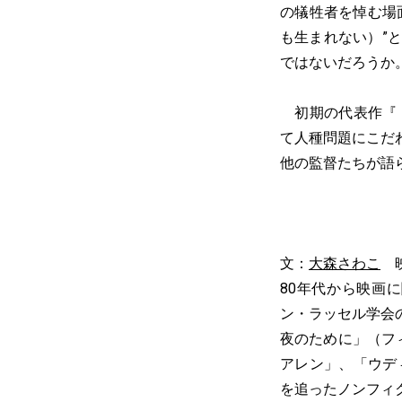
の犠牲者を悼む場
も生まれない）”
ではないだろうか
初期の代表作『ド
て人種問題にこだ
他の監督たちが語
文：
大森さわこ
映
80年代から映画
ン・ラッセル学会
夜のために」（フ
アレン」、「ウデ
を追ったノンフィ