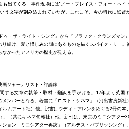
面も出てくる。事件現場には“ノー・プレイス・フォー・ヘイ
という文字が刻み込まれていたが、これこそ、今の時代に監督
。
ゥ・ザ・ライト・シング』から『ブラック・クランズマン』
わり続け、愛と憎しみの間にあるものを描くスパイク・リー。
らなかったアメリカの歴史が見える。
画ジャーナリスト・評論家
に関する文章の執筆・取材・翻訳を手がける。17年より英国
のメンバーとなる。著書に「ロスト・シネマ」（河出書房新社
ィルムアート社）他。訳書はウディ・アレンをめぐる2冊の本
ィ」（共にキネマ旬報社）他。新刊は、東京のミニシアター3
クション「ミニシアター再訪」（アルテス・パブリッシング）