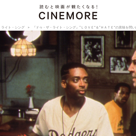
・ライト・シング
『ドゥ・ザ・ライト・シング』“ＬＯＶＥ”＆“ＨＡＴＥ”の意味を問