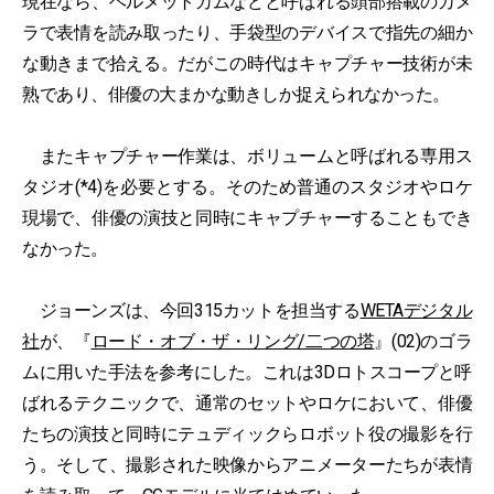
現在なら、ヘルメットカムなどと呼ばれる頭部搭載のカメ
ラで表情を読み取ったり、手袋型のデバイスで指先の細か
な動きまで拾える。だがこの時代はキャプチャー技術が未
熟であり、俳優の大まかな動きしか捉えられなかった。
またキャプチャー作業は、ボリュームと呼ばれる専用ス
タジオ(*4)を必要とする。そのため普通のスタジオやロケ
現場で、俳優の演技と同時にキャプチャーすることもでき
なかった。
ジョーンズは、今回315カットを担当する
WETAデジタル
社
が、『
ロード・オブ・ザ・リング/二つの塔
』(02)のゴラ
ムに用いた手法を参考にした。これは3Dロトスコープと呼
ばれるテクニックで、通常のセットやロケにおいて、俳優
たちの演技と同時にテュディックらロボット役の撮影を行
う。そして、撮影された映像からアニメーターたちが表情