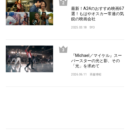
最新！A24のおすすめ映画67
選！もはやオスカー常連の気
鋭の映画会社
2025.03.18
SYO
『Michael／マイケル』スー
パースターの光と影、その
「光」を求めて
2026.06.11
斉藤博昭