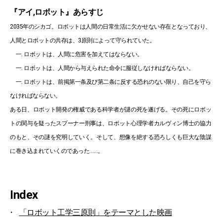
『アイ,ロボット』あらすじ
2035年のシカゴ。ロボットは人間の日常生活に欠かせない存在となっており、
人間とロボットの共存は、3原則によって守られていた。
一. ロボットは、人間に危害を加えてはならない。
一. ロボットは、人間から与えられた命令に服従しなければならない。
一. ロボットは、前掲第一条及び第二条に反する恐れのない限り、自己を守ら
なければならない。
ある日、ロボット開発の権威である科学者が謎の死を遂げる。その死にロボッ
トの関与を疑ったスプーナー刑事は、ロボット心理学者カルヴィン博士の協力
のもと、その謎を究明していく。そして、想像を絶する恐ろしくも巨大な陰謀
に巻き込まれていくのであった……。
Index
「ロボット工学三原則」をテーマとした映画