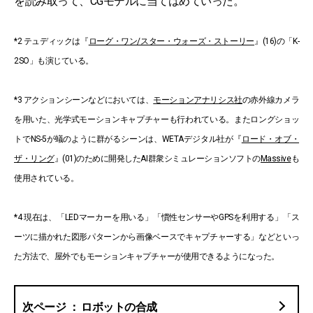
を読み取って、CGモデルに当てはめていった。
*2 テュディックは『
ローグ・ワン/スター・ウォーズ・ストーリー
』(16)の「K-
2SO」も演じている。
*3 アクションシーンなどにおいては、
モーションアナリシス社
の赤外線カメラ
を用いた、光学式モーションキャプチャーも行われている。またロングショッ
トでNS-5が蟻のように群がるシーンは、WETAデジタル社が『
ロード・オブ・
ザ・リング
』(01)のために開発したAI群衆シミュレーションソフトの
Massive
も
使用されている。
*4 現在は、「LEDマーカーを用いる」「慣性センサーやGPSを利用する」「ス
ーツに描かれた図形パターンから画像ベースでキャプチャーする」などといっ
た方法で、屋外でもモーションキャプチャーが使用できるようになった。
ロボットの合成