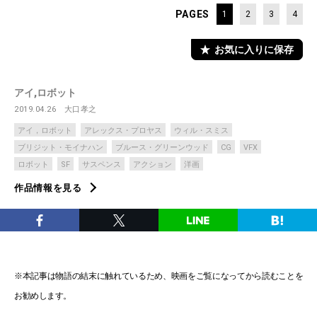
PAGES
1
2
3
4
お気に入りに保存
アイ,ロボット
2019.04.26
大口孝之
アイ，ロボット
アレックス・プロヤス
ウィル・スミス
ブリジット・モイナハン
ブルース・グリーンウッド
CG
VFX
ロボット
SF
サスペンス
アクション
洋画
作品情報を見る
※本記事は物語の結末に触れているため、映画をご覧になってから読むことを
お勧めします。