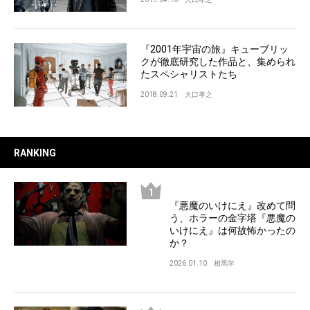
『2001年宇宙の旅』キューブリッ
クが徹底研究した作品と、集められ
たスペシャリストたち
2018.09.21
大口孝之
RANKING
『悪魔のいけにえ』改めて問
う、ホラーの金字塔『悪魔の
いけにえ』は何故怖かったの
か？
2026.01.10
相馬学