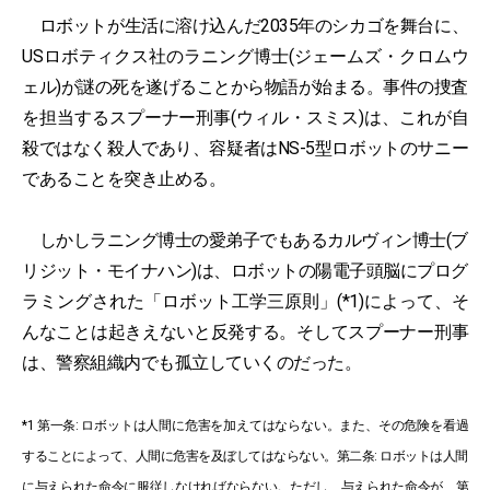
ロボットが生活に溶け込んだ2035年のシカゴを舞台に、
USロボティクス社のラニング博士(ジェームズ・クロムウ
ェル)が謎の死を遂げることから物語が始まる。事件の捜査
を担当するスプーナー刑事(ウィル・スミス)は、これが自
殺ではなく殺人であり、容疑者はNS-5型ロボットのサニー
であることを突き止める。
しかしラニング博士の愛弟子でもあるカルヴィン博士(ブ
リジット・モイナハン)は、ロボットの陽電子頭脳にプログ
ラミングされた「ロボット工学三原則」(*1)によって、そ
んなことは起きえないと反発する。そしてスプーナー刑事
は、警察組織内でも孤立していくのだった。
*1 第一条: ロボットは人間に危害を加えてはならない。また、その危険を看過
することによって、人間に危害を及ぼしてはならない。第二条: ロボットは人間
に与えられた命令に服従しなければならない。ただし、与えられた命令が、第