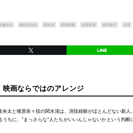
安藤ゆき
細田佳央太
関水渚
岩田剛典
高畑充希
前田敦子
太賀
、映画ならではのアレンジ
央太と猪原奈々役の関水渚は、演技経験がほとんどない新人
るうちに、“まっさらな”人たちがいいんじゃないかという判断