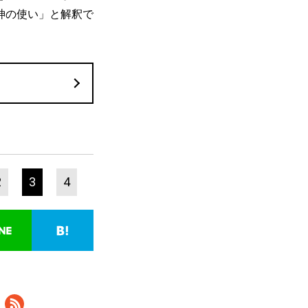
神の使い」と解釈で
2
3
4