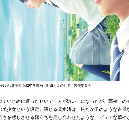
藤ゆき/集英社 (c)2019 映画「町田くんの世界」製作委員会
ていじめに遭ったせいで「人が嫌い」になったが、高校一の
の美少女という設定。演じる関水渚は、松たか子のような古風
気さを感じさせる顔立ちを足し合わせたような、ピュアな華や
。