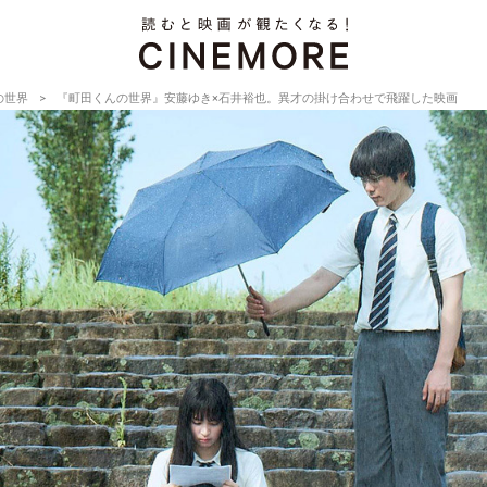
の世界
『町田くんの世界』安藤ゆき×石井裕也。異才の掛け合わせで飛躍した映画