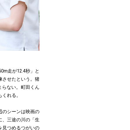
走が12.4秒」と
練させたという。猪
まらない。町田くん
もくれる。
辺のシーンは映画の
に、三途の川の「生
を見つめるつがいの