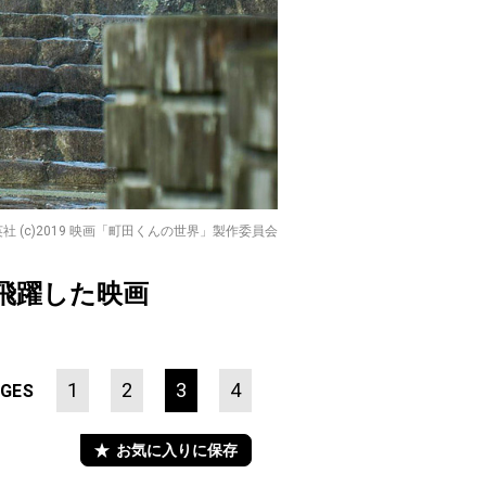
英社 (c)2019 映画「町田くんの世界」製作委員会
飛躍した映画
1
2
3
4
GES
お気に入りに保存