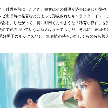
る俳優を前にしたとき、観客はその俳優が過去に演じた役や
レビ出演時の発言などによって形成されたキャラクターイメー
がある。したがって、特に町田くんのような「稀有な存在」を
無名で色のついていない新人はうってつけだ。それに、細田佳
系好男子のルックスだし、無表情の時もがむしゃらの時も善