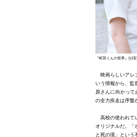
『町田くんの世界』(c)安
映画らしいアレン
いう情報から、監
原さんに向かって
の全力疾走は序盤
高校の使われてい
オリジナルだ。「
と死の境」という