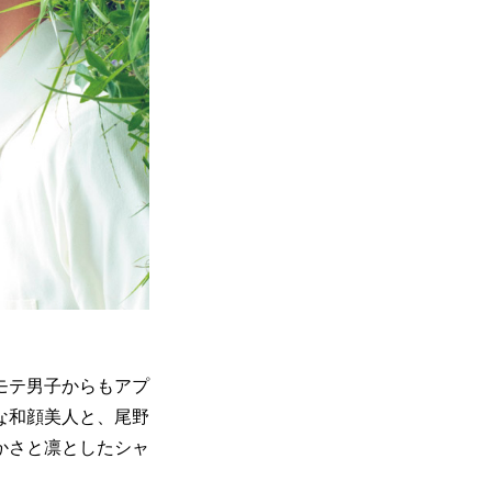
モテ男子からもアプ
な和顔美人と、尾野
かさと凛としたシャ