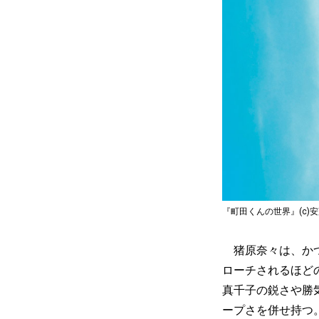
『町田くんの世界』(c)安
猪原奈々は、かつ
ローチされるほど
真千子の鋭さや勝
ープさを併せ持つ