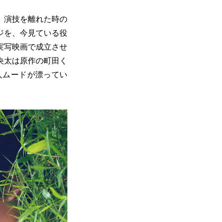
、演技を離れた時の
ジを、今見ている役
実写映画で成立させ
央太は原作の町田く
人ムードが漂ってい