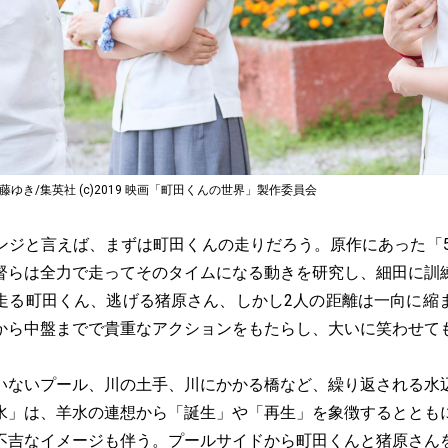
藤ゆき/集英社 (c)2019 映画「町田くんの世界」製作委員会
ジと言えば、まずは町田くんの走りだろう。原作にあった「50m
督らは全力で走ってそのタイムになる動きを研究し、細田に訓
走る町田くん、逃げる猪原さん、しかし2人の距離は一向に縮
から中盤までで貴重なアクションをもたらし、大いに笑わせて
ないプール、川の土手、川にかかる橋など、繰り返される水
水」は、羊水の連想から「誕生」や「再生」を象徴するととも
不吉なイメージも伴う。プールサイドから町田くんと猪原さん