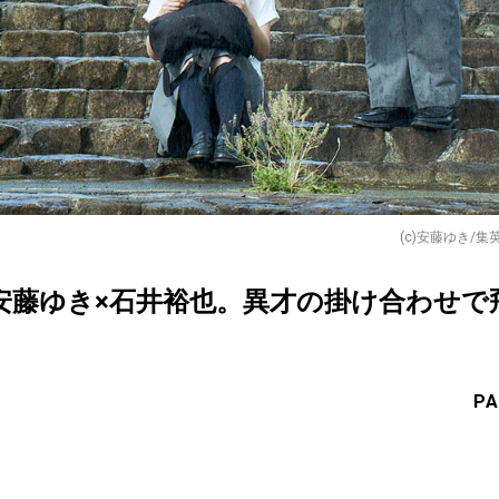
(c)安藤ゆき/集
安藤ゆき×石井裕也。異才の掛け合わせで
PA