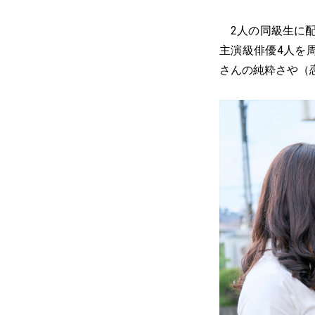
2人の同級生に配
主演級俳優4人を
さんの純粋さや（