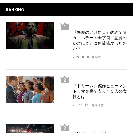
RANKING
『悪魔のいけにえ』改めて問
う、ホラーの金字塔『悪魔の
いけにえ』は何故怖かったの
か？
2026.01.10
相馬学
『ドリーム』傑作ヒューマン
ドラマを裏で支えた３人の女
性とは
2017.10.03
牛津厚信