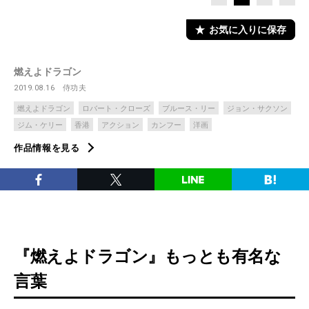
お気に入りに保存
燃えよドラゴン
2019.08.16
侍功夫
燃えよドラゴン
ロバート・クローズ
ブルース・リー
ジョン・サクソン
ジム・ケリー
香港
アクション
カンフー
洋画
作品情報を見る
『燃えよドラゴン』もっとも有名な
言葉