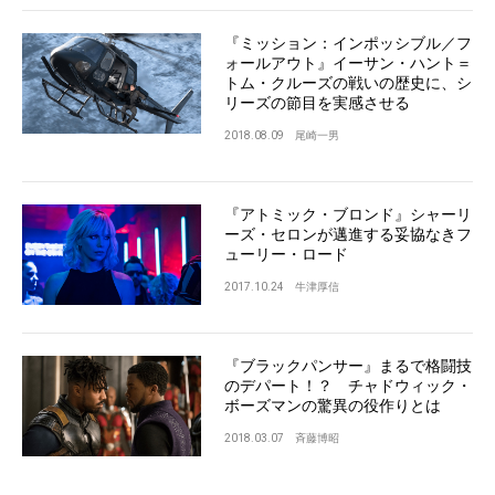
『ミッション：インポッシブル／フ
ォールアウト』イーサン・ハント＝
トム・クルーズの戦いの歴史に、シ
リーズの節目を実感させる
2018.08.09
尾崎一男
『アトミック・ブロンド』シャーリ
ーズ・セロンが邁進する妥協なきフ
ューリー・ロード
2017.10.24
牛津厚信
『ブラックパンサー』まるで格闘技
のデパート！？ チャドウィック・
ボーズマンの驚異の役作りとは
2018.03.07
斉藤博昭