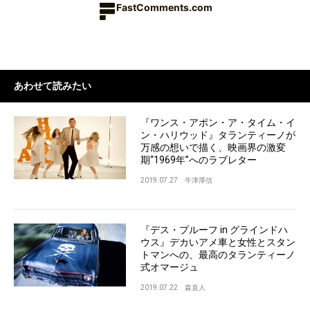
FastComments.com
あわせて読みたい
『ワンス・アポン・ア・タイム・イ
ン・ハリウッド』タランティーノが
万感の想いで描く、映画界の激変
期“1969年”へのラブレター
2019.07.27
牛津厚信
『デス・プルーフ in グラインドハ
ウス』デカいアメ車と女性とスタン
トマンへの、最高のタランティーノ
式オマージュ
2019.07.22
森直人