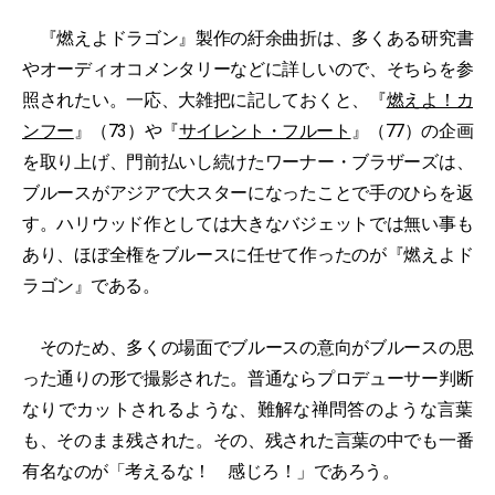
『燃えよドラゴン』製作の紆余曲折は、多くある研究書
やオーディオコメンタリーなどに詳しいので、そちらを参
照されたい。一応、大雑把に記しておくと、『
燃えよ！カ
ンフー
』（73）や『
サイレント・フルート
』（77）の企画
を取り上げ、門前払いし続けたワーナー・ブラザーズは、
ブルースがアジアで大スターになったことで手のひらを返
す。ハリウッド作としては大きなバジェットでは無い事も
あり、ほぼ全権をブルースに任せて作ったのが『燃えよド
ラゴン』である。
そのため、多くの場面でブルースの意向がブルースの思
った通りの形で撮影された。普通ならプロデューサー判断
なりでカットされるような、難解な禅問答のような言葉
も、そのまま残された。その、残された言葉の中でも一番
有名なのが「考えるな！ 感じろ！」であろう。