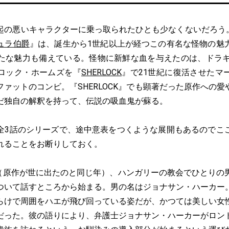
の悪いキャラクターに乗っ取られたひとも少なくないだろう。NE
ュラ伯爵
』は、誕生から1世紀以上が経つこの有名な怪物の魅
たな魅力も備えている。怪物に新鮮な血を与えたのは、ドラキ
ロック・ホームズを『
SHERLOCK
』で21世紀に復活させたマ
ァットのコンビ。『SHERLOCK』でも顕著だった原作への
だ独自の解釈を持って、伝説の吸血鬼が蘇る。
3話のシリーズで、途中意表をつくような展開もあるのでこ
れることをお断りしておく。
年（原作が世に出たのと同じ年）、ハンガリーの教会でひとりの
ついて話すところから始まる。男の名はジョナサン・ハーカー
らけで周囲をハエが飛び回っている姿だが、かつては美しい女
だった。彼の語りにより、弁護士ジョナサン・ハーカーがロン