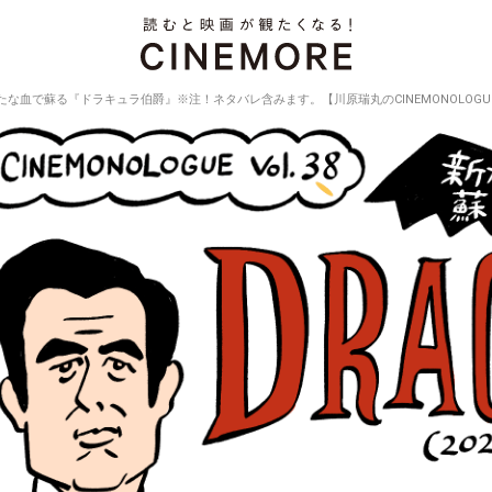
たな血で蘇る『ドラキュラ伯爵』※注！ネタバレ含みます。【川原瑞丸のCINEMONOLOGUE V