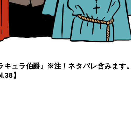
ラキュラ伯爵』※注！ネタバレ含みます
l.38】