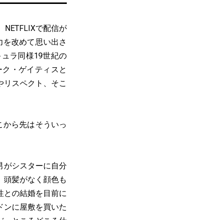
TFLIXで配信が
力を改めて思い出さ
ュラ同様19世紀の
ーク・ゲイティスと
愛やリスペクト、そこ
こから先はそういっ
男がシスターに自分
。頭髪がなく顔色も
性との結婚を目前に
ドンに屋敷を買いた