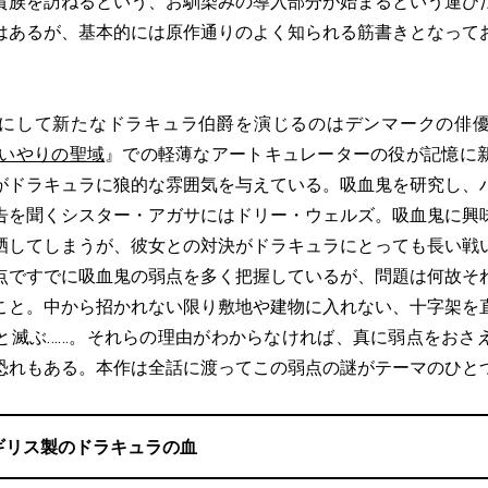
貴族を訪ねるという、お馴染みの導入部分が始まるという運び
はあるが、基本的には原作通りのよく知られる筋書きとなって
。
にして新たなドラキュラ伯爵を演じるのはデンマークの俳優
思いやりの聖域
』での軽薄なアートキュレーターの役が記憶に
がドラキュラに狼的な雰囲気を与えている。吸血鬼を研究し、
告を聞くシスター・アガサにはドリー・ウェルズ。吸血鬼に興
晒してしまうが、彼女との対決がドラキュラにとっても長い戦
点ですでに吸血鬼の弱点を多く把握しているが、問題は何故そ
こと。中から招かれない限り敷地や建物に入れない、十字架を
と滅ぶ……。それらの理由がわからなければ、真に弱点をおさ
恐れもある。本作は全話に渡ってこの弱点の謎がテーマのひと
ギリス製のドラキュラの血