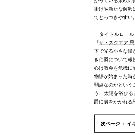
がっている東欧の
掛けや新たな解釈
てとっつきやすい
タイトルロール
『
ザ・スクエア 
下で光る小さな瞳
き伯爵について報
心は教会を危機に
物語が始まった時
弱点なのかという
う、太陽を浴びる
爵に裏をかかれる
イ