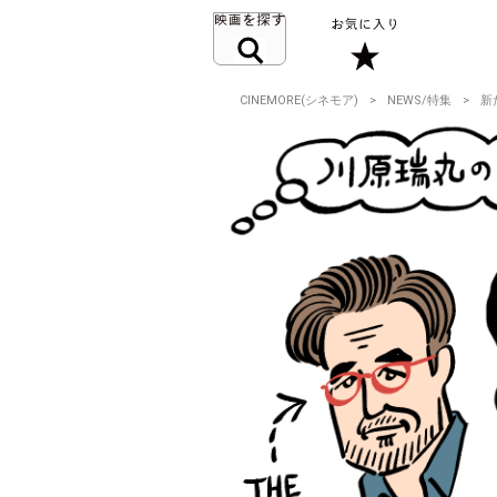
CINEMORE(シネモア)
NEWS/特集
新