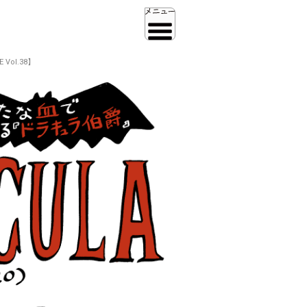
ol.38】