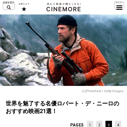
(c)Photofest / Getty Images
世界を魅了する名優ロバート・デ・ニーロの
おすすめ映画21選！
PAGES
1
2
3
4