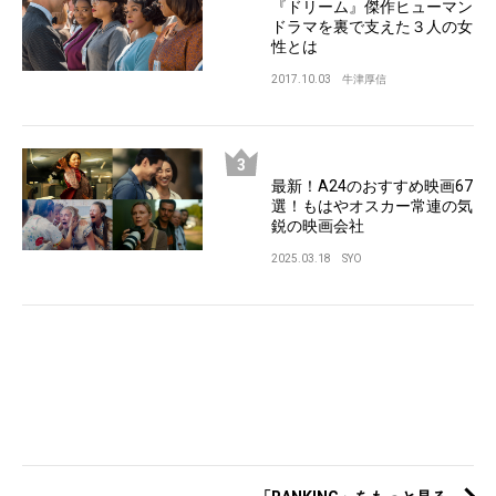
『ドリーム』傑作ヒューマン
ドラマを裏で支えた３人の女
性とは
2017.10.03
牛津厚信
最新！A24のおすすめ映画67
選！もはやオスカー常連の気
鋭の映画会社
2025.03.18
SYO