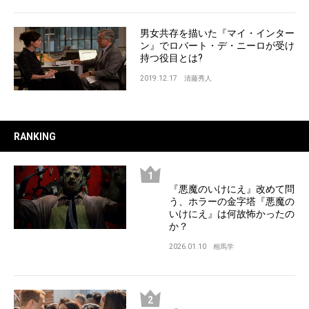
男女共存を描いた『マイ・インター
ン』でロバート・デ・ニーロが受け
持つ役目とは?
2019.12.17
清藤秀人
RANKING
『悪魔のいけにえ』改めて問
う、ホラーの金字塔『悪魔の
いけにえ』は何故怖かったの
か？
2026.01.10
相馬学