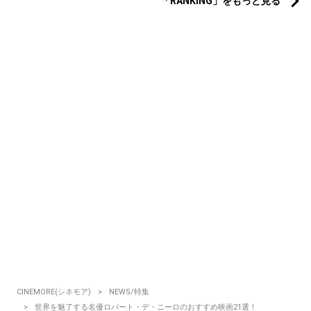
「RANKING」をもっと見る
CINEMORE(シネモア)
NEWS/特集
世界を魅了する名優ロバート・デ・ニーロのおすすめ映画21選！