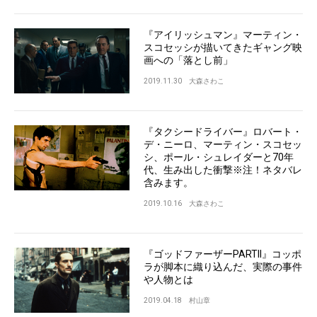
『アイリッシュマン』マーティン・
スコセッシが描いてきたギャング映
画への「落とし前」
2019.11.30
大森さわこ
『タクシードライバー』ロバート・
デ・ニーロ、マーティン・スコセッ
シ、ポール・シュレイダーと70年
代、生み出した衝撃※注！ネタバレ
含みます。
2019.10.16
大森さわこ
『ゴッドファーザーPARTII』コッポ
ラが脚本に織り込んだ、実際の事件
や人物とは
2019.04.18
村山章