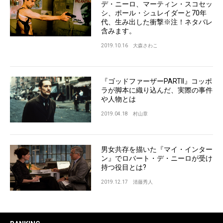
デ・ニーロ、マーティン・スコセッ
シ、ポール・シュレイダーと70年
代、生み出した衝撃※注！ネタバレ
含みます。
2019.10.16
大森さわこ
『ゴッドファーザーPARTII』コッポ
ラが脚本に織り込んだ、実際の事件
や人物とは
2019.04.18
村山章
男女共存を描いた『マイ・インター
ン』でロバート・デ・ニーロが受け
持つ役目とは?
2019.12.17
清藤秀人