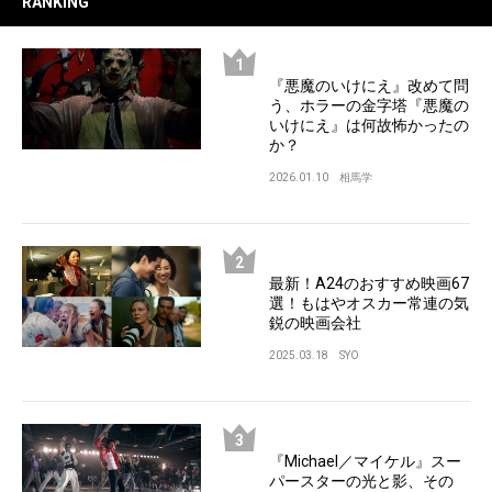
RANKING
『悪魔のいけにえ』改めて問
う、ホラーの金字塔『悪魔の
いけにえ』は何故怖かったの
か？
2026.01.10
相馬学
最新！A24のおすすめ映画67
選！もはやオスカー常連の気
鋭の映画会社
2025.03.18
SYO
『Michael／マイケル』スー
パースターの光と影、その