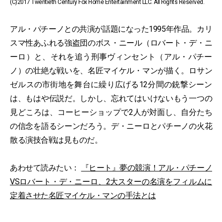
(C)2017 Twentieth Century Fox Home Entertainment LLC. All Rights Reserved.
アル・パチーノとの共演が話題になった1995年作品。カリ
スマ性あふれる強盗団のボス・ニール（ロバート・デ・ニ
ーロ）と、それを追う刑事ヴィンセント（アル・パチー
ノ）の壮絶な戦いを、名匠マイケル・マンが描く。ロサン
ゼルスの市街地を舞台に繰り広げる12分間の銃撃シーン
は、もはや伝説だ。しかし、忘れてはいけないもう一つの
見どころは、コーヒーショップで2人が対面し、自分たち
の信念を語るシーンだろう。デ・ニーロとパチーノの火花
散る演技合戦は見ものだ。
あわせて読みたい：
『ヒート』夢の競演！アル・パチーノ
VSロバート・デ・ニーロ、2大スターの名演をフィルムに
定着させた名匠マイケル・マンの手法とは