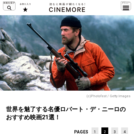
(c)Photofest / Getty Images
世界を魅了する名優ロバート・デ・ニーロの
おすすめ映画21選！
PAGES
1
2
3
4