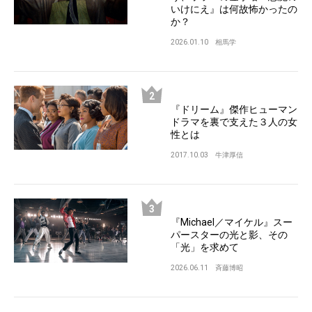
いけにえ』は何故怖かったの
か？
2026.01.10
相馬学
『ドリーム』傑作ヒューマン
ドラマを裏で支えた３人の女
性とは
2017.10.03
牛津厚信
『Michael／マイケル』スー
パースターの光と影、その
「光」を求めて
2026.06.11
斉藤博昭