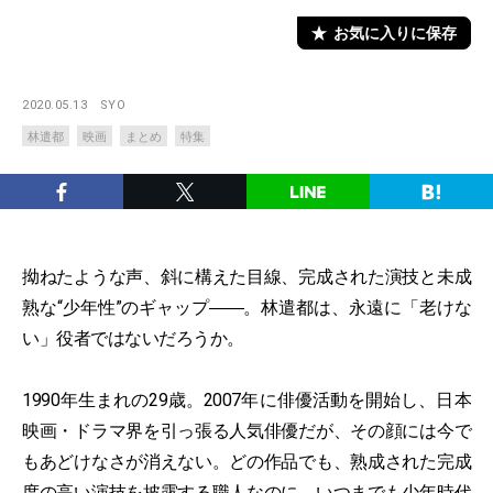
お気に入りに保存
2020.05.13
SYO
林遣都
映画
まとめ
特集
拗ねたような声、斜に構えた目線、完成された演技と未成
熟な“少年性”のギャップ――。林遣都は、永遠に「老けな
い」役者ではないだろうか。
1990年生まれの29歳。2007年に俳優活動を開始し、日本
映画・ドラマ界を引っ張る人気俳優だが、その顔には今で
もあどけなさが消えない。どの作品でも、熟成された完成
度の高い演技を披露する職人なのに、いつまでも少年時代