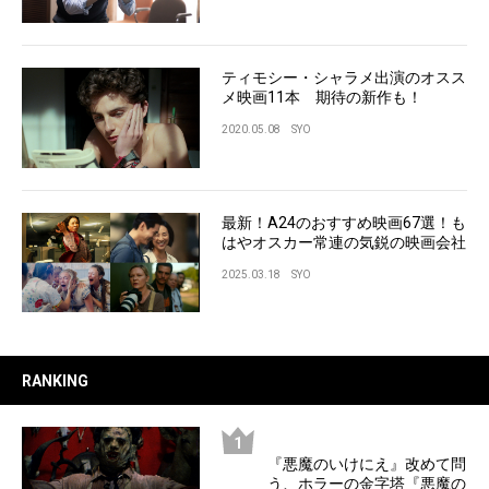
ティモシー・シャラメ出演のオスス
メ映画11本 期待の新作も！
2020.05.08
SYO
最新！A24のおすすめ映画67選！も
はやオスカー常連の気鋭の映画会社
2025.03.18
SYO
RANKING
『悪魔のいけにえ』改めて問
う、ホラーの金字塔『悪魔の