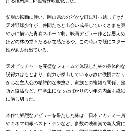
ける滝田洋二郎監督が映画化した。
父親の転勤に伴い、岡山県ののどかな町に引っ越してきた
天才野球少年が、仲間たちと出会い成長していくさまを爽
やかに描いた青春スポーツ劇。映画デビュー作とは思えぬ
ほどの林の堂々たる存在感たるや、この時点で既にスター
性があふれ出ている。
天才ピッチャーを完璧なフォームで体現した林の身体的な
説得力はもとより、能力が傑出しているが故に傲慢になり
がちな主人公の精神的な未熟さ、家族との複雑な関係、挫
折と復活など、中学生になったばかりの少年の内面も繊細
に演じ切った。
本作で鮮烈なデビューを果たした林は、日本アカデミー賞
やキネマ旬報ベスト・テンなど、多数の映画賞で新人賞に