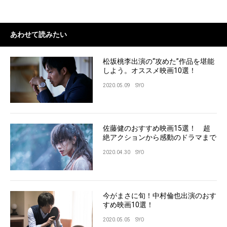
あわせて読みたい
松坂桃李出演の“攻めた”作品を堪能
しよう。オススメ映画10選！
2020.05.09
SYO
佐藤健のおすすめ映画15選！ 超
絶アクションから感動のドラマまで
2020.04.30
SYO
今がまさに旬！中村倫也出演のおす
すめ映画10選！
2020.05.05
SYO