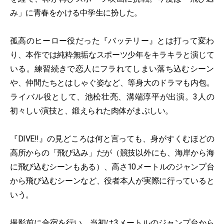
み」に青春をかける中学生に扮した。
孤高のヒーロー役だった『バッテリー』とは打って変わ
り、本作では純粋無垢なスポーツ少年をキラキラと演じて
いる。練習続きで恋人にフラれてしまい落ち込むシーン
や、仲間たちとはしゃぐ姿など、等身大のドラマも内包。
ライバル役として、池松壮亮、溝端淳平が出演。3人の
初々しい演技と、鍛えられた肉体がまぶしい。
『DIVE!!』の見どころは何と言っても、身がすくむほどの
高所からの「飛び込み」だが（競技以外にも、海岸から海
に飛び込むシーンもある）、高さ10メートルのジャンプ台
から飛び込むシーンなど、役者本人が実際に行っていると
いう。
撮影前に合宿を行い、当初は3メートルのジャンプ台から