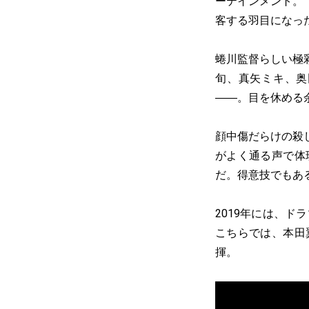
ーテインメント。
客する羽目になっ
蜷川監督らしい極
旬、真矢ミキ、奥
――。目を休める
顔中傷だらけの殺
がよく通る声で体
だ。得意技でもあ
2019年には、
こちらでは、本田
揮。