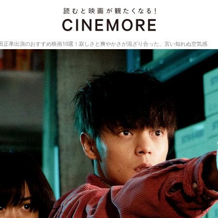
田正孝出演のおすすめ映画10選！寂しさと爽やかさが混ざり合った、言い知れぬ空気感