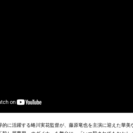
界的に活躍する蜷川実花監督が、藤原竜也を主演に迎えた華美