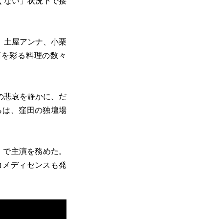
くない」状況下で接
、土屋アンナ、小栗
面を彩る料理の数々
の悲哀を静かに、だ
らは、窪田の独壇場
）で主演を務めた。
コメディセンスも発