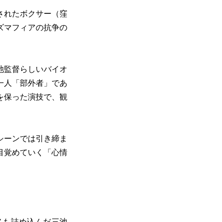
されたボクサー（窪
ズマフィアの抗争の
池監督らしいバイオ
一人「部外者」であ
を保った演技で、観
シーンでは引き締ま
目覚めていく「心情
。
ノも詰め込んだ三池