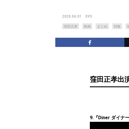
2020.06.01
SYO
窪田正孝
映画
まとめ
特集
窪田正孝出演
9.『Diner ダ