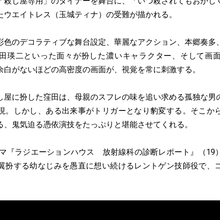
「殺し屋専用」のダイナーを舞台に、「いつ殺されてもおかし
たウエイトレス（玉城ティナ）の受難が描かれる。
彩色のデコラティブな舞台設定、華麗なアクション、本郷奏多
田瑛二といった面々が扮した濃いキャラクター、そして画
余白がないほどの高密度の画面が、視覚を常に刺激する。
し屋に扮した窪田は、母親のスフレの味を追い求める孤独な男
現。しかし、ある出来事がトリガーとなり豹変する。そこか
る、鬼気迫る憑依演技をたっぷりと堪能させてくれる。
ドラマ『ラジエーションハウス 放射線科の診断レポート』（19
翼扮する幼なじみを愚直に想い続けるレントゲン技師役で、