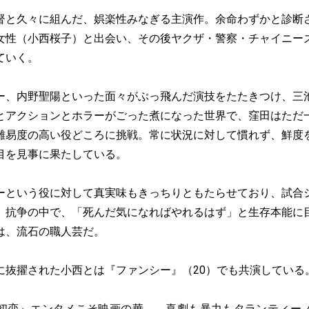
督と久々に組んだ、娯楽性みなぎる主演作。余命わずかと診断
女性（小西桜子）と出会い、その後ヤクザ・警察・チャイニー
ていく。
ー、内野聖陽といった面々がぶっ飛んだ演技をたたきつけ、三
とアクションとホラーがごった煮になった世界で、窪田はただ
難易度の高い役どころに挑戦。常に状況に対して慣れず、鮮度
目を見事に果たしている。
ーという役に対して真実味もきっちりともたらせており、試合
。抗争の中で、「死んだ気になればやれるはず」と生存本能に
は、流石の職人芸だ。
に抜擢された小西とは『ファンシー』（20）でも共演している
初恋』エンタメこそ映画の華――喜劇も暴力もタランティー