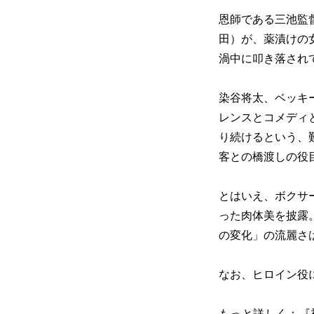
恩師である三池監
田）が、薬漬けの
渦中に叩き落され
染谷将太、ベッキ
レンスとコメディ
り続けるという、
客との橋渡しの役
とはいえ、ボクサ
った肉体美を披露
の変化」の流麗さ
なお、ヒロイン役
もっと詳しく：
『