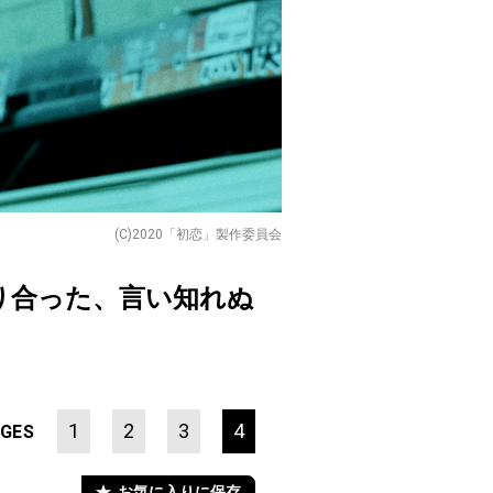
(C)2020「初恋」製作委員会
り合った、言い知れぬ
1
2
3
4
GES
お気に入りに保存