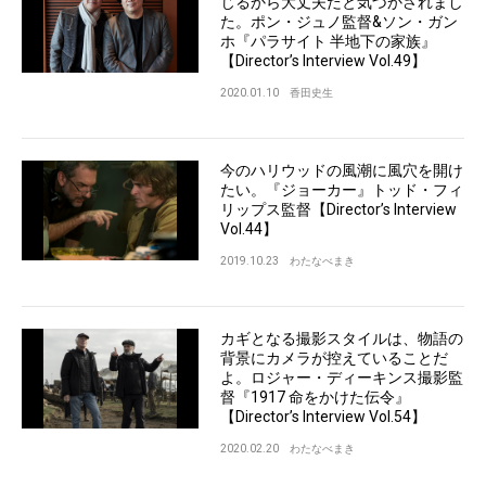
じるから大丈夫だと気づかされまし
た。ポン・ジュノ監督&ソン・ガン
ホ『パラサイト 半地下の家族』
【Director’s Interview Vol.49】
2020.01.10
香田史生
今のハリウッドの風潮に風穴を開け
たい。『ジョーカー』トッド・フィ
リップス監督【Director’s Interview
Vol.44】
2019.10.23
わたなべまき
カギとなる撮影スタイルは、物語の
背景にカメラが控えていることだ
よ。ロジャー・ディーキンス撮影監
督『1917 命をかけた伝令』
【Director’s Interview Vol.54】
2020.02.20
わたなべまき