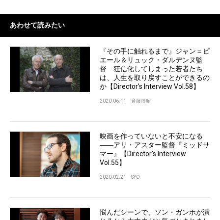
あわせて読みたい
『その手に触れるまで』ジャン＝ピ
エール＆リュック・ダルデンヌ監
督 狂信化してしまった若者たち
は、人生を取り戻すことができるの
か【Director’s Interview Vol.58】
2020.06.11
斉藤博昭
映画を作っていないと不安になる
――アリ・アスター監督『ミッドサ
マー』【Director's Interview
Vol.55】
2020.02.21
SYO
悩んだシーンで、ソン・ガンホが演