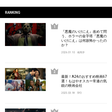
RANKING
『悪魔のいけにえ』改めて問
う、ホラーの金字塔『悪魔の
いけにえ』は何故怖かったの
か？
2026.01.10
相馬学
最新！A24のおすすめ映画67
選！もはやオスカー常連の気
鋭の映画会社
2025.03.18
SYO