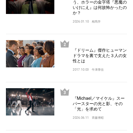
う、ホラーの金字塔『悪魔の
いけにえ』は何故怖かったの
か？
2026.01.10
相馬学
『ドリーム』傑作ヒューマン
ドラマを裏で支えた３人の女
性とは
2017.10.03
牛津厚信
『Michael／マイケル』スー
パースターの光と影、その
「光」を求めて
2026.06.11
斉藤博昭