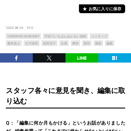
お気に入りに保存
2020.08.20
SYO
CINEMORE ACADEMY
宇宙でいちばんあかるい屋根
メイキング
藤井道人
古川達馬
前田浩子
企画
脚本
製作
撮影
編集
スタッフ各々に意見を聞き、編集に取
り込む
Q：「編集に何か月もかける」というお話がありました