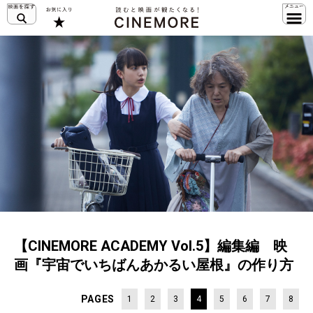
【CINEMORE ACADEMY Vol.5】編集編 映
画『宇宙でいちばんあかるい屋根』の作り方
PAGES
1
2
3
4
5
6
7
8