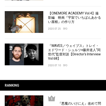
【CINEMORE ACADEMY Vol.4】撮
影編 映画『宇宙でいちばんあかる
い屋根』の作り方
2020.07.25
SYO
『WAVES／ウェイブス』トレイ・
エドワード・シュルツ×藤井道人“同
世代”監督対談【Director's Interview
Vol.68】
2020.07.10
SYO
RANKING
『悪魔のいけにえ』改めて問