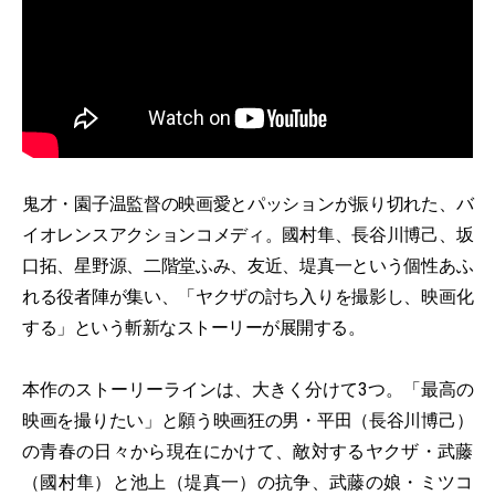
鬼才・園子温監督の映画愛とパッションが振り切れた、バ
イオレンスアクションコメディ。國村隼、長谷川博己、坂
口拓、星野源、二階堂ふみ、友近、堤真一という個性あふ
れる役者陣が集い、「ヤクザの討ち入りを撮影し、映画化
する」という斬新なストーリーが展開する。
本作のストーリーラインは、大きく分けて3つ。「最高の
映画を撮りたい」と願う映画狂の男・平田（長谷川博己）
の青春の日々から現在にかけて、敵対するヤクザ・武藤
（國村隼）と池上（堤真一）の抗争、武藤の娘・ミツコ