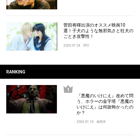
菅田将暉出演のオススメ映画10
選！子犬のような無邪気さと狂犬の
ごとき攻撃性！
2020.07.24
SYO
RANKING
『悪魔のいけにえ』改めて問
う、ホラーの金字塔『悪魔の
いけにえ』は何故怖かったの
か？
2026.01.10
相馬学