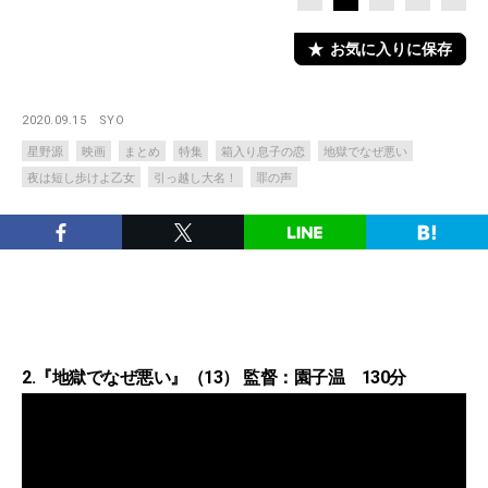
お気に入りに保存
2020.09.15
SYO
星野源
映画
まとめ
特集
箱入り息子の恋
地獄でなぜ悪い
夜は短し歩けよ乙女
引っ越し大名！
罪の声
2.『地獄でなぜ悪い』（13） 監督：園子温 130分