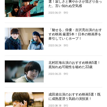
選！寂しさと爽やかさが混ざり合っ
た、言い知れぬ空気感
2020.06.01
SYO
「魅せる」俳優・吉沢亮出演のおす
すめ映画 厳選5本！日本の映画界を
牽引していくホープ！
2020.06.24
SYO
北村匠海出演のおすすめ映画5選！
底知れぬ可能性を秘めた22歳
2020.06.25
SYO
成田凌出演のおすすめ映画5選！既
に成熟度漂う気鋭の演技派！
2020.08.18
SYO