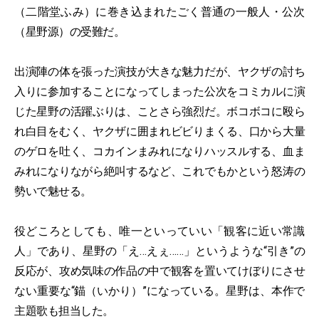
（二階堂ふみ）に巻き込まれたごく普通の一般人・公次
（星野源）の受難だ。
出演陣の体を張った演技が大きな魅力だが、ヤクザの討ち
入りに参加することになってしまった公次をコミカルに演
じた星野の活躍ぶりは、ことさら強烈だ。ボコボコに殴ら
れ白目をむく、ヤクザに囲まれビビりまくる、口から大量
のゲロを吐く、コカインまみれになりハッスルする、血ま
みれになりながら絶叫するなど、これでもかという怒涛の
勢いで魅せる。
役どころとしても、唯一といっていい「観客に近い常識
人」であり、星野の「え…えぇ……」というような“引き”の
反応が、攻め気味の作品の中で観客を置いてけぼりにさせ
ない重要な“錨（いかり）”になっている。星野は、本作で
主題歌も担当した。