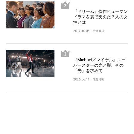
『ドリーム』傑作ヒューマン
ドラマを裏で支えた３人の女
性とは
2017.10.03
牛津厚信
『Michael／マイケル』スー
パースターの光と影、その
「光」を求めて
2026.06.11
斉藤博昭