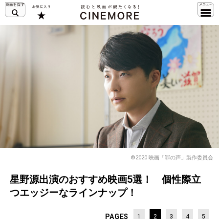
©2020 映画「罪の声」製作委員会
星野源出演のおすすめ映画5選！ 個性際立
つエッジーなラインナップ！
PAGES
1
2
3
4
5