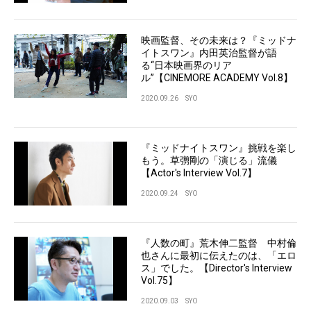
映画監督、その未来は？『ミッドナ
イトスワン』内田英治監督が語
る“日本映画界のリア
ル”【CINEMORE ACADEMY Vol.8】
2020.09.26
SYO
『ミッドナイトスワン』挑戦を楽し
もう。草彅剛の「演じる」流儀
【Actor's Interview Vol.7】
2020.09.24
SYO
『人数の町』荒木伸二監督 中村倫
也さんに最初に伝えたのは、「エロ
ス」でした。【Director's Interview
Vol.75】
2020.09.03
SYO