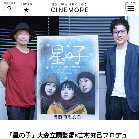
『星の子』大森立嗣監督×吉村知己プロデュ