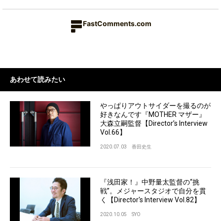
FastComments.com
あわせて読みたい
やっぱりアウトサイダーを撮るのが
好きなんです『MOTHER マザー』
大森立嗣監督【Director’s Interview
Vol.66】
2020.07.03
香田史生
『浅田家！』中野量太監督の“挑
戦”。メジャースタジオで自分を貫
く【Director's Interview Vol.82】
2020.10.05
SYO