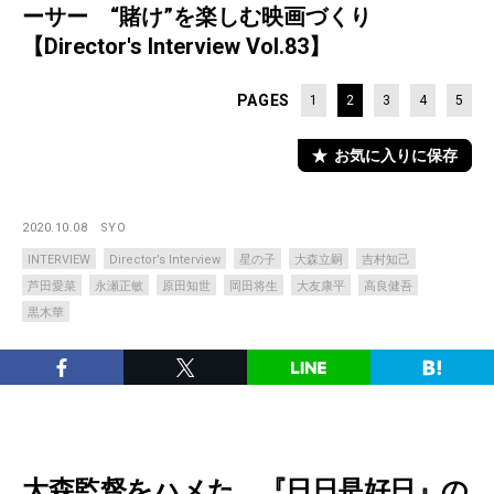
ーサー “賭け”を楽しむ映画づくり
【Director's Interview Vol.83】
PAGES
1
2
3
4
5
お気に入りに保存
2020.10.08
SYO
INTERVIEW
Director’s Interview
星の子
大森立嗣
吉村知己
芦田愛菜
永瀬正敏
原田知世
岡田将生
大友康平
高良健吾
黒木華
大森監督をハメた、『日日是好日』の