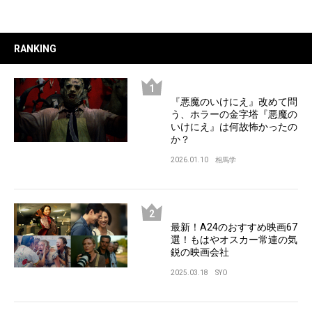
RANKING
『悪魔のいけにえ』改めて問
う、ホラーの金字塔『悪魔の
いけにえ』は何故怖かったの
か？
2026.01.10
相馬学
最新！A24のおすすめ映画67
選！もはやオスカー常連の気
鋭の映画会社
2025.03.18
SYO