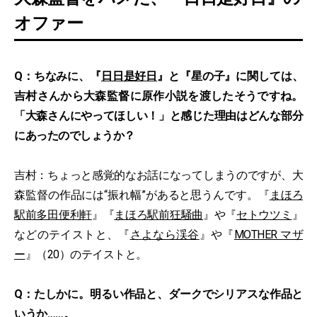
オファー
Q：ちなみに、『
日日是好日
』と『星の子』に関しては、
吉村さんから大森監督に原作小説を渡したそうですね。
「大森さんにやってほしい！」と感じた理由はどんな部分
にあったのでしょうか？
吉村：ちょっと感覚的なお話になってしまうのですが、大
森監督の作品には“振れ幅”があると思うんです。『
まほろ
駅前多田便利軒
』『
まほろ駅前狂騒曲
』や『
セトウツミ
』
などのテイストと、『
さよなら渓谷
』や『
MOTHER マザ
ー
』（20）のテイストと。
Q：たしかに。明るい作品と、ダークでシリアスな作品と
いうか……。