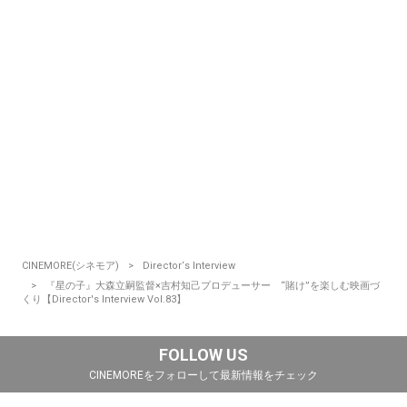
CINEMORE(シネモア)
Director‘s Interview
『星の子』大森立嗣監督×吉村知己プロデューサー “賭け”を楽しむ映画づ
くり【Director's Interview Vol.83】
FOLLOW US
CINEMOREをフォローして最新情報をチェック