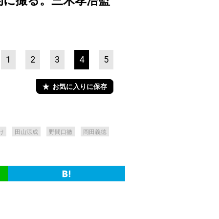
的に撮る。三木孝浩監
1
2
3
4
5
お気に入りに保存
け
田山涼成
野間口徹
岡田義徳