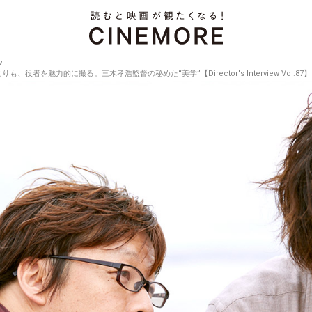
w
者を魅力的に撮る。三木孝浩監督の秘めた“美学”【Director's Interview Vol.87】