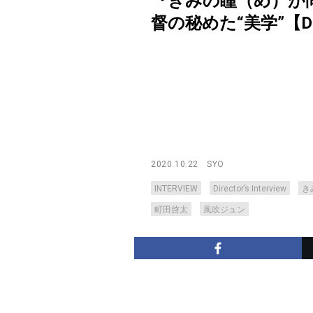
『きみの瞳（め）が
督の秘めた“美学”【Direct
2020.10.22
SYO
INTERVIEW
Director’s Interview
き
町田啓太
風吹ジュン