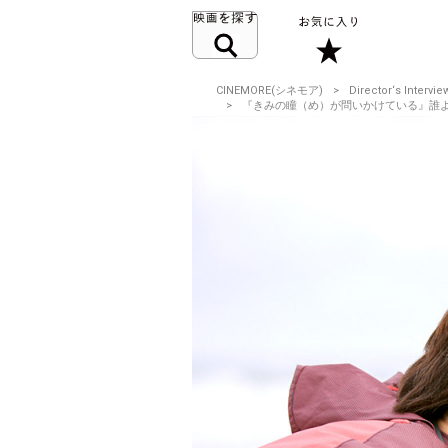
CINEMORE(シネモア)
Director‘s Intervie
『きみの瞳（め）が問いかけている』誰よりも、役