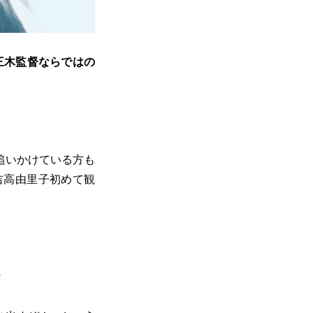
三木監督ならではの
追いかけている方も
吉高由里子初めて観
？