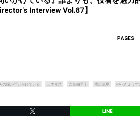
問いかけている』誰よりも、役者を魅力
or's Interview Vol.87】
PAGES
みの瞳が問いかけている
三木孝浩
吉高由里子
横浜流星
やべきょうす