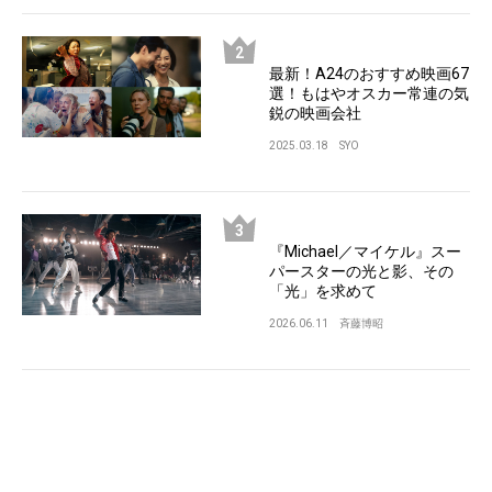
最新！A24のおすすめ映画67
選！もはやオスカー常連の気
鋭の映画会社
2025.03.18
SYO
『Michael／マイケル』スー
パースターの光と影、その
「光」を求めて
2026.06.11
斉藤博昭