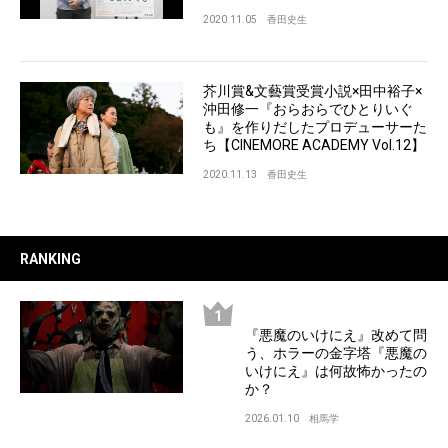
2020.11.05
香田史生
芥川賞&文藝賞受賞小説×田中裕子×
沖田修一『おらおらでひとりいぐ
も』を作りだしたプロデューサーた
ち【CINEMORE ACADEMY Vol.12】
2020.11.13
香田史生
RANKING
『悪魔のいけにえ』改めて問
う、ホラーの金字塔『悪魔の
いけにえ』は何故怖かったの
か？
2026.01.10
相馬学