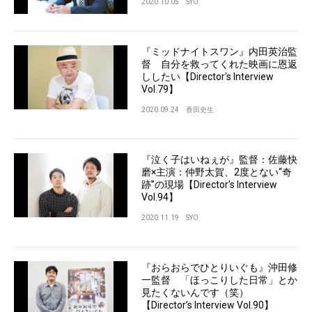
2020.10.05
SYO
『ミッドナイトスワン』内田英治監
督 自分を救ってくれた映画に恩返
ししたい【Director's Interview
Vol.79】
2020.09.24
香田史生
『泣く子はいねぇが』監督：佐藤快
磨×主演：仲野太賀、2度とない“奇
跡”の現場【Director's Interview
Vol.94】
2020.11.19
SYO
『おらおらでひとりいぐも』沖田修
一監督 「ほっこりした日常」とか
見たくないんです（笑）
【Director’s Interview Vol.90】