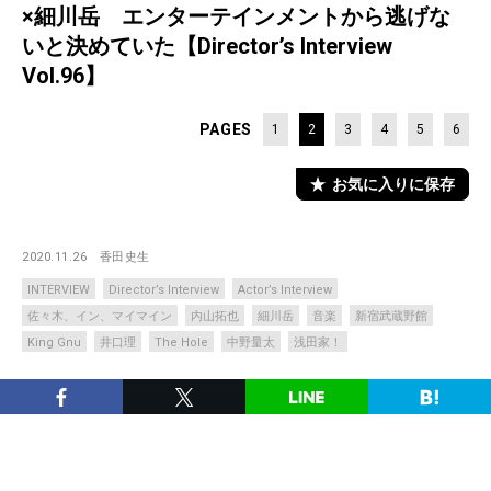
×細川岳 エンターテインメントから逃げな
いと決めていた【Director’s Interview
Vol.96】
PAGES
1
2
3
4
5
6
お気に入りに保存
2020.11.26
香田史生
INTERVIEW
Director’s Interview
Actor’s Interview
佐々木、イン、マイマイン
内山拓也
細川岳
音楽
新宿武蔵野館
King Gnu
井口理
The Hole
中野量太
浅田家！