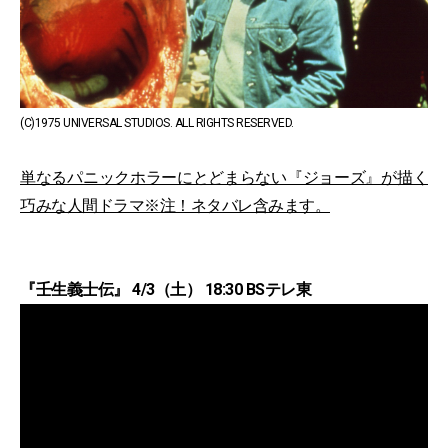
(C)1975 UNIVERSAL STUDIOS. ALL RIGHTS RESERVED.
単なるパニックホラーにとどまらない『ジョーズ』が描く
巧みな人間ドラマ※注！ネタバレ含みます。
『壬生義士伝』 4/3（土） 18:30 BSテレ東