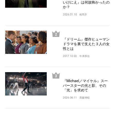
いけにえ』は何故怖かったの
か？
2026.01.10
相馬学
『ドリーム』傑作ヒューマン
ドラマを裏で支えた３人の女
性とは
2017.10.03
牛津厚信
『Michael／マイケル』スー
パースターの光と影、その
「光」を求めて
2026.06.11
斉藤博昭