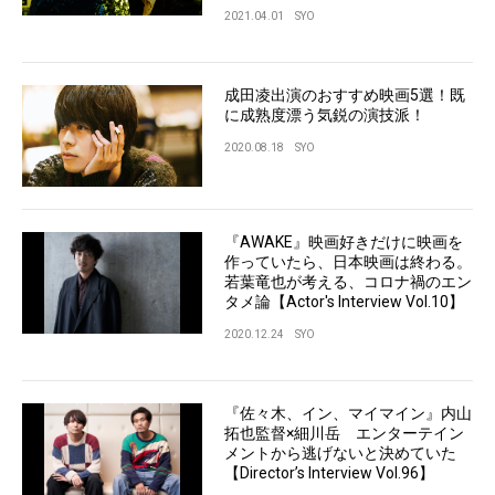
2021.04.01
SYO
成田凌出演のおすすめ映画5選！既
に成熟度漂う気鋭の演技派！
2020.08.18
SYO
『AWAKE』映画好きだけに映画を
作っていたら、日本映画は終わる。
若葉竜也が考える、コロナ禍のエン
タメ論【Actor's Interview Vol.10】
2020.12.24
SYO
『佐々木、イン、マイマイン』内山
拓也監督×細川岳 エンターテイン
メントから逃げないと決めていた
【Director’s Interview Vol.96】