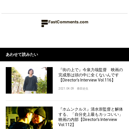
FastComments.com
あわせて読みたい
『街の上で』今泉力哉監督 映画の
完成形は頭の中に全くないんです
【Director’s Interview Vol.116】
2021.04.09
香田史生
『ホムンクルス』清水崇監督と解体
する、「自分史上最もカッコいい」
映画の内部【Director’s Interview
Vol.112】