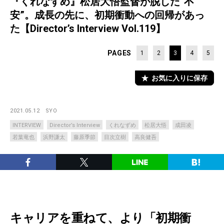
『くれなずめ』松居大悟監督が脱した“不
安”。成長の先に、初期衝動への回帰があっ
た【Director’s Interview Vol.119】
PAGES
1
2
3
4
5
お気に入りに保存
2021.05.12
SYO
INTERVIEW
Director’s Interview
くれなずめ
松居大悟
成田凌
若葉竜也
浜野謙太
藤原季節
目次立樹
高良健吾
キャリアを重ねて、より「初期衝