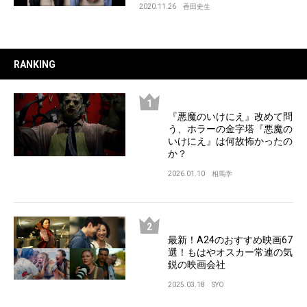
2020.11.26
香田史生
RANKING
『悪魔のいけにえ』改めて問
う、ホラーの金字塔『悪魔の
いけにえ』は何故怖かったの
か？
2026.01.10
相馬学
最新！A24のおすすめ映画67
選！もはやオスカー常連の気
鋭の映画会社
2025.03.18
SYO