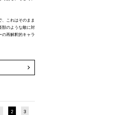
で、これはそのまま
怪獣のような敵に対
ーの再解釈的キャラ
1
2
3