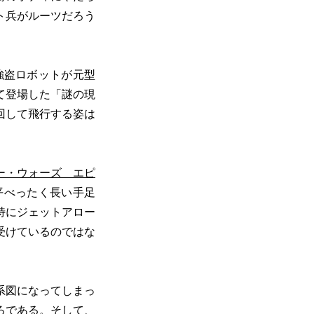
ト兵がルーツだろう
強盗ロボットが元型
て登場した「謎の現
回して飛行する姿は
ー・ウォーズ エピ
平べったく長い手足
特にジェットアロー
受けているのではな
系図になってしまっ
ろである。そして、