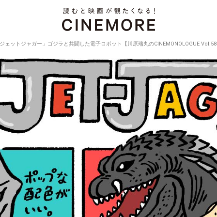
ジェットジャガー」ゴジラと共闘した電子ロボット【川原瑞丸のCINEMONOLOGUE Vol.5