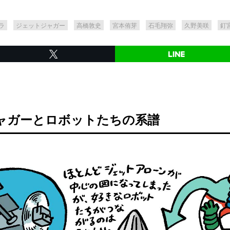
ラ
ジェットジャガー
高橋敦史
宮本侑芽
石毛翔弥
久野美咲
釘
ャガーとロボットたちの系譜