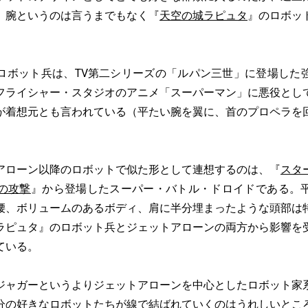
）腕というのは言うまでもなく『
天空の城ラピュタ
』のロボッ
ボット兵は、TV第二シリーズの「ルパン三世」に登場した
フライシャー・スタジオのアニメ「スーパーマン」に悪役とし
が着想元とも言われている（平たい腕を翼に、首のプロペラを
ローン以降のロボットで似た形として連想するのは、『
スタ
ンの攻撃
』から登場したスーパー・バトル・ドロイドである。
腰、ボリュームのあるボディ、肩に半分埋まったような頭部は
ラピュタ』のロボット兵とジェットアローンの両方から影響を
ている。
ャガーというよりジェットアローンを中心としたロボット家
分の好きなロボットたちが線で結ばれていくのはうれしいとこ