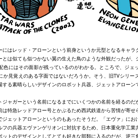
にはレッド・アローンという前身というか元型となるキャラ
ーとは似ても似つかない翼の生えた鳥のような外観だったが、
配色にはその面影が残っているのがわかる。ところで、ジェ
にか見覚えのある字面ではないだろうか。そう、旧TVシリー
場する素晴らしいデザインのロボット兵器、ジェットアローン
ジャガーという名前になるまでにいくつかの名前を経るのだ
前は特急レッドアロー号とかぶるため西武鉄道から苦情が寄せ
でジェットアローンというのもあったそうだ。「エヴァ」にお
ルフの兵器エヴァンゲリオンに対抗するため、日本重化学工業
ボットのデザインとしてとても好きな部類に入るのだが、逆三