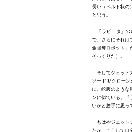
長い（ベルト状の
と思う。
『ラピュタ』のロ
で、さらにそれは
金強奪ロボット」
そっくりだ）。
そしてジェットア
ソードII/クロー
に、蛇腹のような
ンに似ている。『
いかと勝手に思っ
もはやジェットジ
たが、こうして自