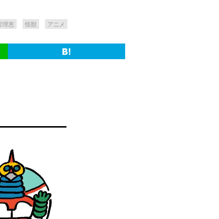
宮理恵
怪獣
アニメ