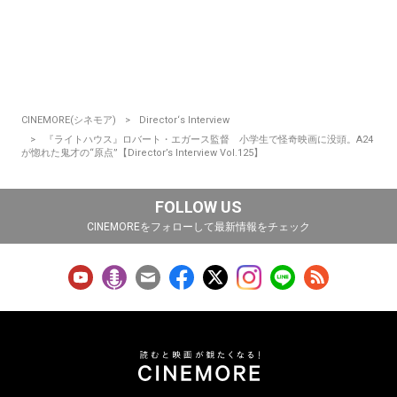
CINEMORE(シネモア)
Director‘s Interview
『ライトハウス』ロバート・エガース監督 小学生で怪奇映画に没頭。A24
が惚れた鬼才の“原点”【Director’s Interview Vol.125】
FOLLOW US
CINEMOREをフォローして最新情報をチェック