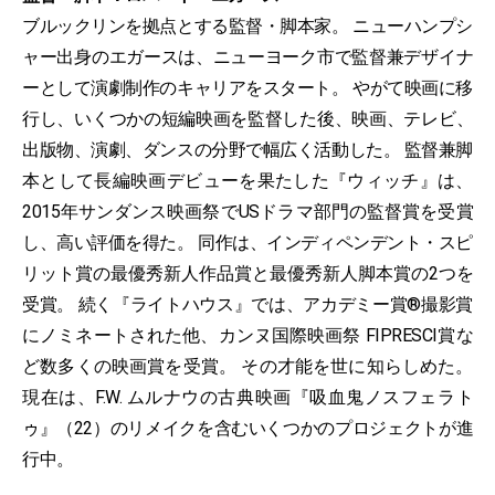
ブルックリンを拠点とする監督・脚本家。 ニューハンプシ
ャー出身のエガースは、ニューヨーク市で監督兼デザイナ
ーとして演劇制作のキャリアをスタート。 やがて映画に移
行し、いくつかの短編映画を監督した後、映画、テレビ、
出版物、演劇、ダンスの分野で幅広く活動した。 監督兼脚
本として長編映画デビューを果たした『ウィッチ』は、
2015年サンダンス映画祭でUSドラマ部門の監督賞を受賞
し、高い評価を得た。 同作は、インディペンデント・スピ
リット賞の最優秀新人作品賞と最優秀新人脚本賞の2つを
受賞。 続く『ライトハウス』では、アカデミー賞®撮影賞
にノミネートされた他、カンヌ国際映画祭 FIPRESCI賞な
ど数多くの映画賞を受賞。 その才能を世に知らしめた。
現在は、F.W. ムルナウの古典映画『吸血鬼ノスフェラト
ゥ』（22）のリメイクを含むいくつかのプロジェクトが進
行中。