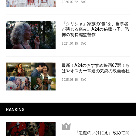
2020.02.22
SYO
『クリシャ』家族の“傷”を、当事者
が演じる痛み。A24の秘蔵っ子、恐
怖の初長編監督作
2021.04.15
SYO
最新！A24のおすすめ映画67選！も
はやオスカー常連の気鋭の映画会社
2025.03.18
SYO
RANKING
『悪魔のいけにえ』改めて問