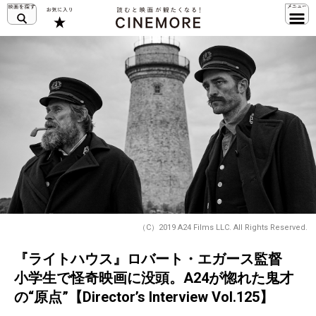
（C）2019 A24 Films LLC. All Rights Reserved.
『ライトハウス』ロバート・エガース監督
小学生で怪奇映画に没頭。A24が惚れた鬼才
の“原点”【Director’s Interview Vol.125】