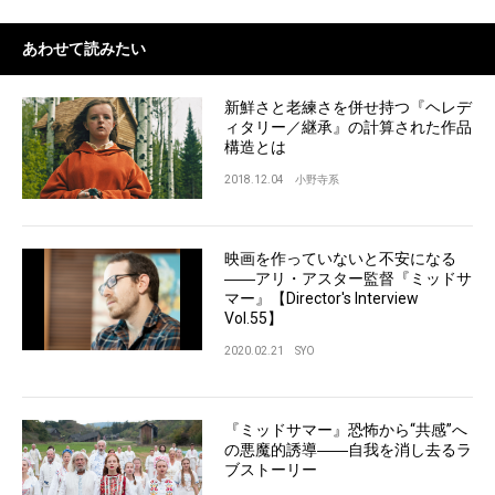
あわせて読みたい
新鮮さと老練さを併せ持つ『ヘレデ
ィタリー／継承』の計算された作品
構造とは
2018.12.04
小野寺系
映画を作っていないと不安になる
――アリ・アスター監督『ミッドサ
マー』【Director's Interview
Vol.55】
2020.02.21
SYO
『ミッドサマー』恐怖から“共感”へ
の悪魔的誘導――自我を消し去るラ
ブストーリー