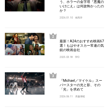
う、ホラーの金字塔『悪魔の
いけにえ』は何故怖かったの
か？
2026.01.10
相馬学
最新！A24のおすすめ映画67
選！もはやオスカー常連の気
鋭の映画会社
2025.03.18
SYO
『Michael／マイケル』スー
パースターの光と影、その
「光」を求めて
2026.06.11
斉藤博昭