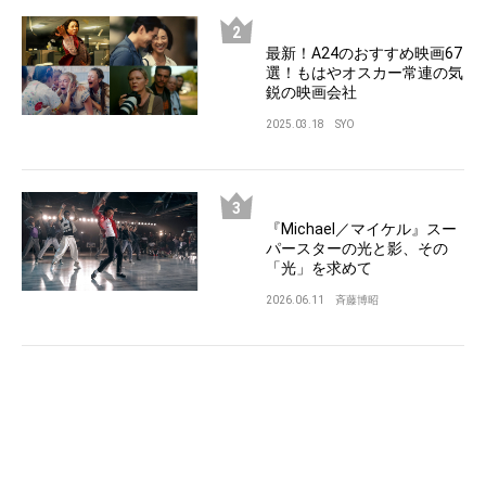
最新！A24のおすすめ映画67
選！もはやオスカー常連の気
鋭の映画会社
2025.03.18
SYO
『Michael／マイケル』スー
パースターの光と影、その
「光」を求めて
2026.06.11
斉藤博昭