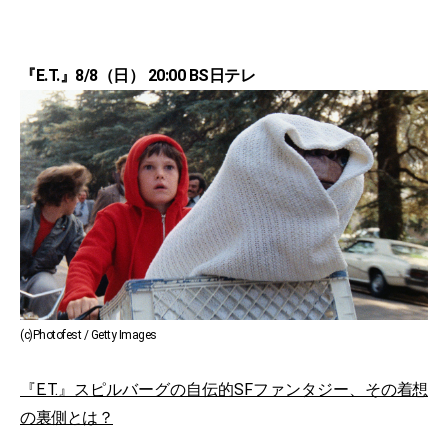
『E.T.』8/8（日） 20:00 BS日テレ
(c)Photofest / Getty Images
『E.T.』スピルバーグの自伝的SFファンタジー、その着想
の裏側とは？