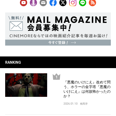
RANKING
『悪魔のいけにえ』改めて問
う、ホラーの金字塔『悪魔の
いけにえ』は何故怖かったの
か？
2026.01.10
相馬学