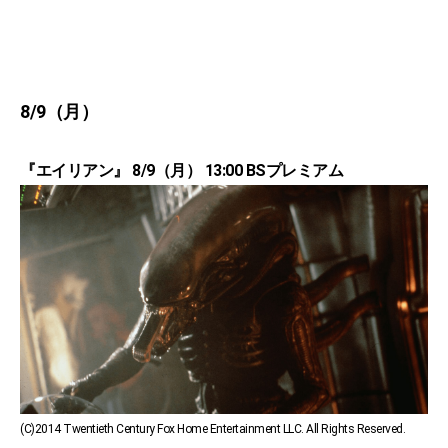
8/9（月）
『エイリアン』 8/9（月） 13:00 BSプレミアム
(C)2014 Twentieth Century Fox Home Entertainment LLC. All Rights Reserved.