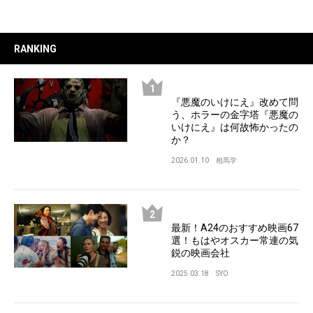
RANKING
『悪魔のいけにえ』改めて問
う、ホラーの金字塔『悪魔の
いけにえ』は何故怖かったの
か？
2026.01.10
相馬学
最新！A24のおすすめ映画67
選！もはやオスカー常連の気
鋭の映画会社
2025.03.18
SYO