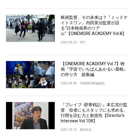
映画監督、その未来は？『ミッドナ
イトスワン』内田英治監督が語
る“日本映画界のリア
ル”【CINEMORE ACADEMY Vol.8】
2020.09.26
SYO
【CINEMORE ACADEMY Vol.7】映
画『宇宙でいちばんあかるい屋根』
の作り方 総集編
2020.09.04
CINEMORE編集部
『ブレイブ -群青戦記-』本広克行監
督 役者にもスタッフにも求める、
行間を読む力と創造性【Director’s
Interview Vol.108】
2021.03.12
香田史生