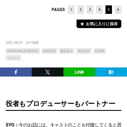
PAGES
1
2
3
4
5
6
お気に入りに保存
2021.08.07
山下鎮寛
CINEMORE ACADEMY
内田英治
藤井道人
本広克行
行定勲
イベント
役者もプロデューサーもパートナー
SYO：
今のお話には、キャストのことも付随してくると思