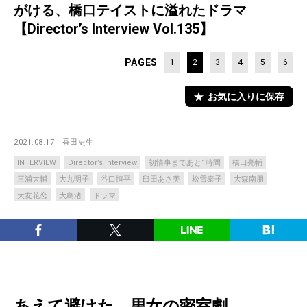
がける、橋口テイストに溢れたドラマ
【Director’s Interview Vol.135】
PAGES
1
2
3
4
5
6
お気に入りに保存
2021.08.17
香田史生
INTERVIEW
Director’s Interview
初情事まであと1時間
橋口亮輔
三浦大輔
大九明子
谷口恒平
臼田あさ美
松雪泰子
大森南朋
大友花恋
大島渚
ドラマ
あえて避けた、男女の密室劇