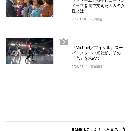
『ドリーム』傑作ヒューマン
ドラマを裏で支えた３人の女
性とは
2017.10.03
牛津厚信
『Michael／マイケル』スー
パースターの光と影、その
「光」を求めて
2026.06.11
斉藤博昭
「RANKING」をもっと見る