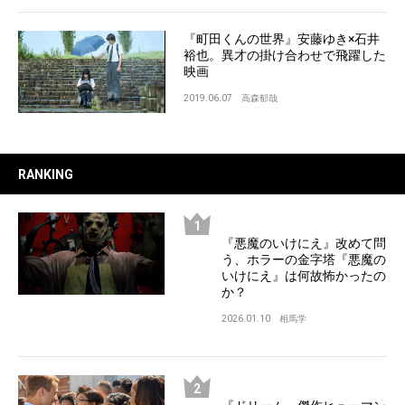
『町田くんの世界』安藤ゆき×石井
裕也。異才の掛け合わせで飛躍した
映画
2019.06.07
高森郁哉
RANKING
『悪魔のいけにえ』改めて問
う、ホラーの金字塔『悪魔の
いけにえ』は何故怖かったの
か？
2026.01.10
相馬学