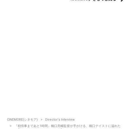
CINEMORE(シネモア)
Director‘s Interview
『初情事まであと1時間』橋口亮輔監督が手がける、橋口テイストに溢れた