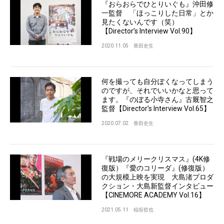
『おらおらでひとりいぐも』沖田修
一監督 「ほっこりした日常」とか
見たくないんです（笑）
【Director’s Interview Vol.90】
2020.11.05
香田史生
何を撮っても自分ぽくなってしまう
のですが、それでいいかなと思って
ます。『のぼる小寺さん』古厩智之
監督【Director’s Interview Vol.65】
2020.07.02
香田史生
『戦場のメリークリスマス』(4K修
復版）『愛のコリーダ』(修復版）
の大規模上映を実現 大島渚プロダ
クション・大島新監督インタビュー
【CINEMORE ACADEMY Vol.16】
2021.05.11
稲垣哲也