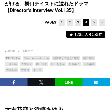
がける、橋口テイストに溢れたドラマ
【Director’s Interview Vol.135】
PAGES
1
2
3
4
5
6
お気に入りに保存
2021.08.17
香田史生
INTERVIEW
Director’s Interview
初情事まであと1時間
橋口亮輔
三浦大輔
大九明子
谷口恒平
臼田あさ美
松雪泰子
大森南朋
大友花恋
大島渚
ドラマ
大友花恋と浜崎あゆみ