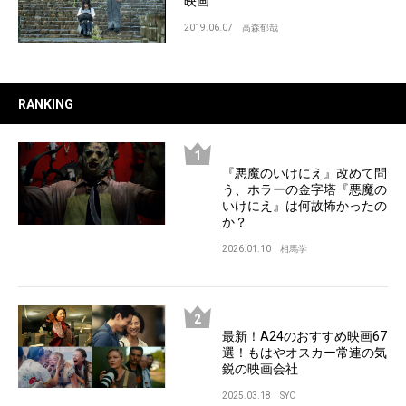
映画
2019.06.07
高森郁哉
RANKING
『悪魔のいけにえ』改めて問
う、ホラーの金字塔『悪魔の
いけにえ』は何故怖かったの
か？
2026.01.10
相馬学
最新！A24のおすすめ映画67
選！もはやオスカー常連の気
鋭の映画会社
2025.03.18
SYO