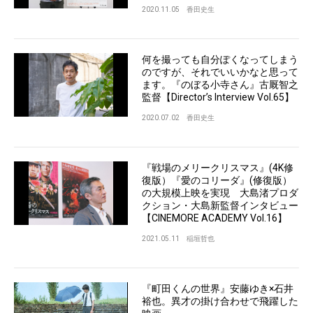
2020.11.05
香田史生
何を撮っても自分ぽくなってしまう
のですが、それでいいかなと思って
ます。『のぼる小寺さん』古厩智之
監督【Director’s Interview Vol.65】
2020.07.02
香田史生
『戦場のメリークリスマス』(4K修
復版）『愛のコリーダ』(修復版）
の大規模上映を実現 大島渚プロダ
クション・大島新監督インタビュー
【CINEMORE ACADEMY Vol.16】
2021.05.11
稲垣哲也
『町田くんの世界』安藤ゆき×石井
裕也。異才の掛け合わせで飛躍した