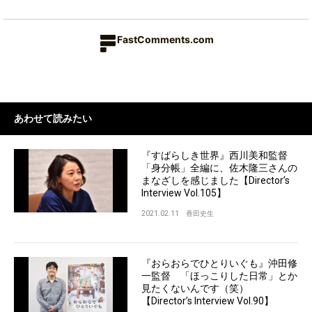
FastComments.com
あわせて読みたい
『すばらしき世界』西川美和監督
「身分帳」全編に、佐木隆三さんの
まなざしを感じました【Director’s
Interview Vol.105】
2021.02.11
香田史生
『おらおらでひとりいぐも』沖田修
一監督 「ほっこりした日常」とか
見たくないんです（笑）
【Director’s Interview Vol.90】