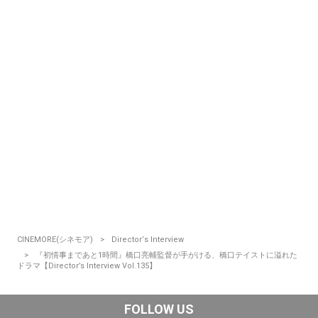
CINEMORE(シネモア)
Director‘s Interview
『初情事まであと1時間』橋口亮輔監督が手がける、橋口テイストに溢れた
ドラマ【Director’s Interview Vol.135】
FOLLOW US