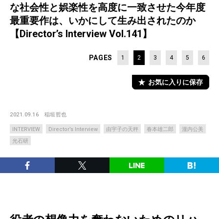
な社会性と娯楽性を高度に一致させた今年度
最重要作は、いかにして生み出されたのか
【Director’s Interview Vol.141】
PAGES
1
2
3
4
5
6
お気に入りに保存
2021.09.16
稲垣哲也
INTERVIEW
Director’s Interview
由宇子の天秤
春本雄二郎
瀧内公美
光石研