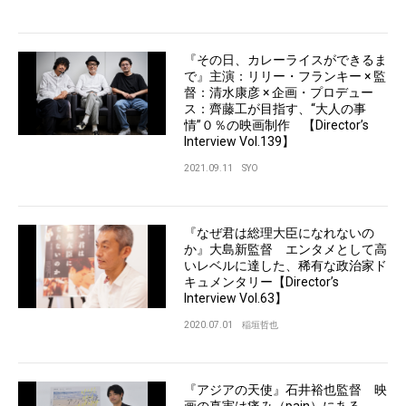
『その日、カレーライスができるま
で』主演：リリー・フランキー × 監
督：清水康彦 × 企画・プロデュー
ス：齊藤工が目指す、“大人の事
情”０％の映画制作 【Director’s
Interview Vol.139】
2021.09.11
SYO
『なぜ君は総理大臣になれないの
か』大島新監督 エンタメとして高
いレベルに達した、稀有な政治家ド
キュメンタリー【Director’s
Interview Vol.63】
2020.07.01
稲垣哲也
『アジアの天使』石井裕也監督 映
画の真実は痛み（pain）にある