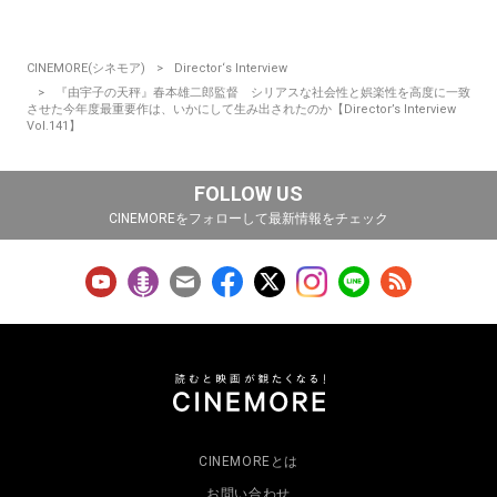
CINEMORE(シネモア)
Director‘s Interview
『由宇子の天秤』春本雄二郎監督 シリアスな社会性と娯楽性を高度に一致
させた今年度最重要作は、いかにして生み出されたのか【Director’s Interview
Vol.141】
FOLLOW US
CINEMOREをフォローして最新情報をチェック
CINEMOREとは
お問い合わせ