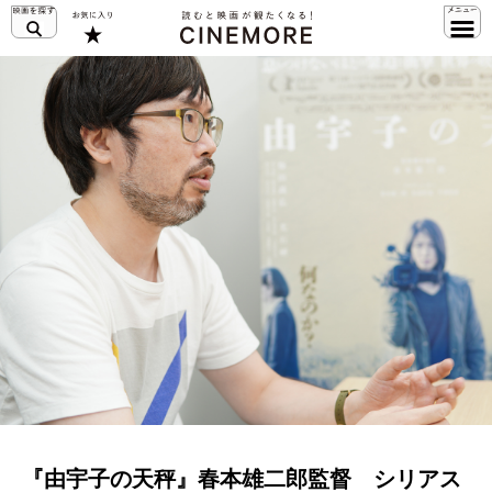
『由宇子の天秤』春本雄二郎監督 シリアス