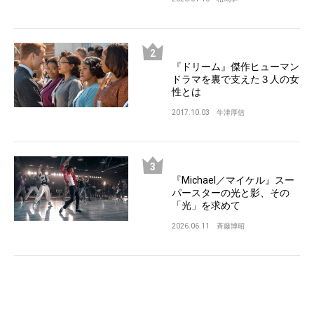
『ドリーム』傑作ヒューマン
ドラマを裏で支えた３人の女
性とは
2017.10.03
牛津厚信
『Michael／マイケル』スー
パースターの光と影、その
「光」を求めて
2026.06.11
斉藤博昭