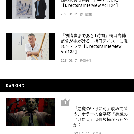
【Director’s Interview Vol.124】
2021.07.02
香田史生
『初情事まであと1時間』橋口亮輔
監督が手がける、橋口テイストに溢
れたドラマ【Director’s Interview
Vol.135】
2021.08.17
香田史生
RANKING
『悪魔のいけにえ』改めて問
う、ホラーの金字塔『悪魔の
いけにえ』は何故怖かったの
か？
2026.01.10
相馬学