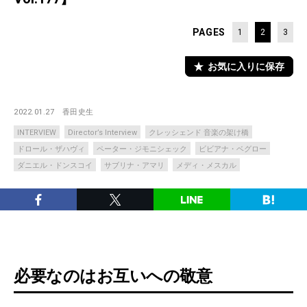
PAGES
1
2
3
お気に入りに保存
2022.01.27
香田史生
INTERVIEW
Director’s Interview
クレッシェンド 音楽の架け橋
ドロール・ザハヴィ
ペーター・ジモニシェック
ビビアナ・ベグロー
ダニエル・ドンスコイ
サブリナ・アマリ
メディ・メスカル
必要なのはお互いへの敬意