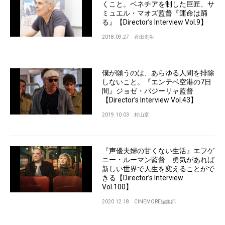
くこと。ベネチアを制した巨匠、サ
ミュエル・マオズ監督『運命は踊
る』【Director’s Interview Vol.9】
2018.09.27
香田史生
僕が願うのは、あらゆる人間を排除
しないこと。『エンテベ空港の7日
間』ジョゼ・パジーリャ監督
【Director’s Interview Vol.43】
2019.10.03
村山章
『声優夫婦の甘くない生活』エフゲ
ニー・ルーマン監督 勇気があれば
新しい世界で人生を変えることがで
きる【Director’s Interview
Vol.100】
2020.12.18
CINEMORE編集部