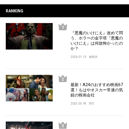
RANKING
『悪魔のいけにえ』改めて問
う、ホラーの金字塔『悪魔の
いけにえ』は何故怖かったの
か？
2026.01.10
相馬学
最新！A24のおすすめ映画67
選！もはやオスカー常連の気
鋭の映画会社
2025.03.18
SYO