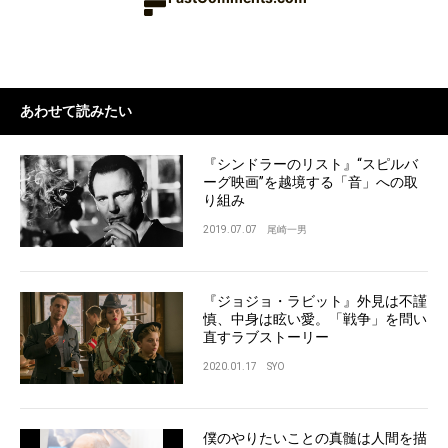
あわせて読みたい
『シンドラーのリスト』“スピルバ
ーグ映画”を越境する「音」への取
り組み
2019.07.07
尾崎一男
『ジョジョ・ラビット』外見は不謹
慎、中身は眩い愛。「戦争」を問い
直すラブストーリー
2020.01.17
SYO
僕のやりたいことの真髄は人間を描