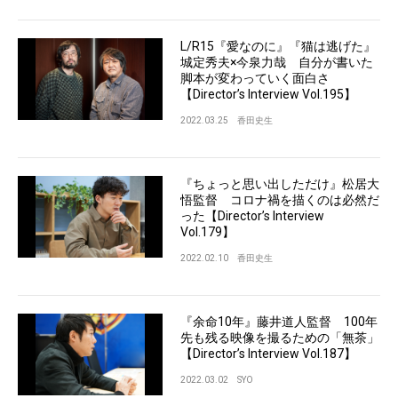
L/R15『愛なのに』『猫は逃げた』
城定秀夫×今泉力哉 自分が書いた
脚本が変わっていく面白さ
【Director’s Interview Vol.195】
2022.03.25
香田史生
『ちょっと思い出しただけ』松居大
悟監督 コロナ禍を描くのは必然だ
った【Director’s Interview
Vol.179】
2022.02.10
香田史生
『余命10年』藤井道人監督 100年
先も残る映像を撮るための「無茶」
【Director’s Interview Vol.187】
2022.03.02
SYO