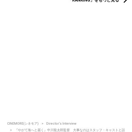
「RANKING」をもっと見る
CINEMORE(シネモア)
Director‘s Interview
『やがて海へと届く』中川龍太郎監督 大事なのはスタッフ・キャストと話