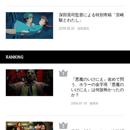
深田晃司監督による特別寄稿「宮崎
駿とわたし」
2018.05.25
深田晃司
RANKING
『悪魔のいけにえ』改めて問
う、ホラーの金字塔『悪魔の
いけにえ』は何故怖かったの
か？
2026.01.10
相馬学