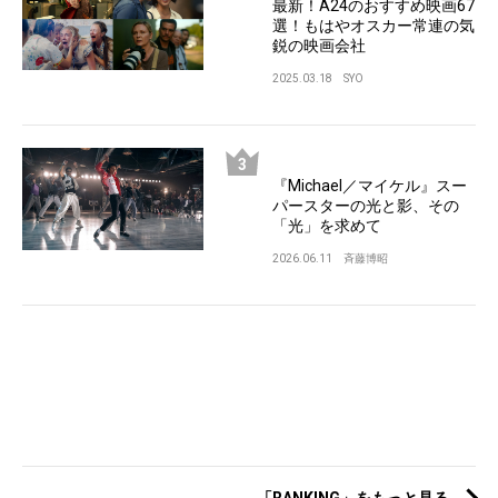
最新！A24のおすすめ映画67
選！もはやオスカー常連の気
鋭の映画会社
2025.03.18
SYO
『Michael／マイケル』スー
パースターの光と影、その
「光」を求めて
2026.06.11
斉藤博昭