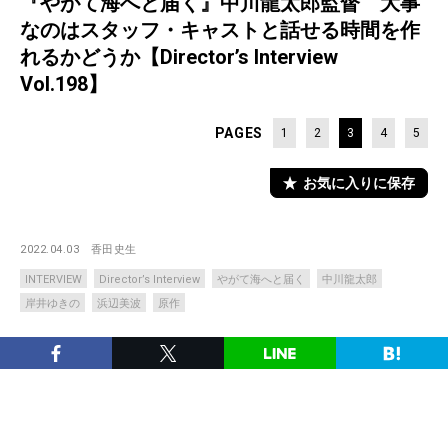
『やがて海へと届く』中川龍太郎監督 大事
なのはスタッフ・キャストと話せる時間を作
れるかどうか【Director’s Interview
Vol.198】
PAGES
1
2
3
4
5
お気に入りに保存
2022.04.03
香田史生
INTERVIEW
Director’s Interview
やがて海へと届く
中川龍太郎
岸井ゆきの
浜辺美波
原作