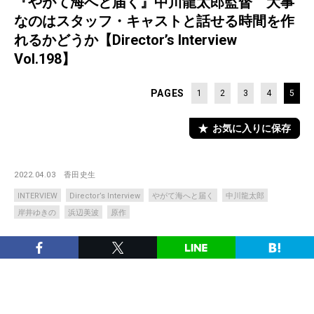
『やがて海へと届く』中川龍太郎監督 大事
なのはスタッフ・キャストと話せる時間を作
れるかどうか【Director’s Interview
Vol.198】
PAGES
1
2
3
4
5
お気に入りに保存
2022.04.03
香田史生
INTERVIEW
Director’s Interview
やがて海へと届く
中川龍太郎
岸井ゆきの
浜辺美波
原作