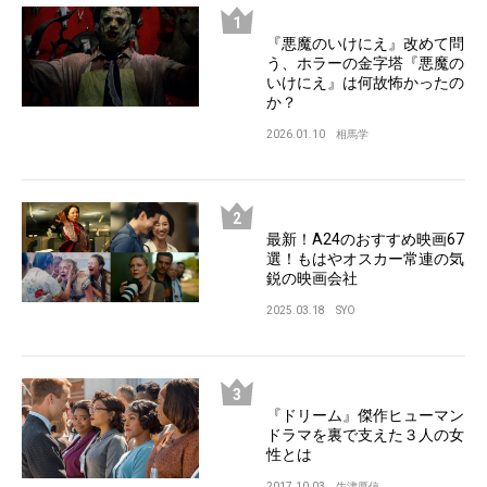
『悪魔のいけにえ』改めて問
う、ホラーの金字塔『悪魔の
いけにえ』は何故怖かったの
か？
2026.01.10
相馬学
最新！A24のおすすめ映画67
選！もはやオスカー常連の気
鋭の映画会社
2025.03.18
SYO
『ドリーム』傑作ヒューマン
ドラマを裏で支えた３人の女
性とは
2017.10.03
牛津厚信