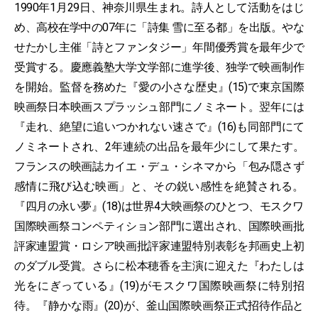
1990年1月29日、神奈川県生まれ。詩人として活動をはじ
め、高校在学中の07年に「詩集 雪に至る都」を出版。やな
せたかし主催「詩とファンタジー」年間優秀賞を最年少で
受賞する。慶應義塾大学文学部に進学後、独学で映画制作
を開始。監督を務めた『愛の小さな歴史』(15)で東京国際
映画祭日本映画スプラッシュ部門にノミネート。翌年には
『走れ、絶望に追いつかれない速さで』(16)も同部門にて
ノミネートされ、2年連続の出品を最年少にして果たす。
フランスの映画誌カイエ・デュ・シネマから「包み隠さず
感情に飛び込む映画」と、その鋭い感性を絶賛される。
『四月の永い夢』(18)は世界4大映画祭のひとつ、モスクワ
国際映画祭コンペティション部門に選出され、国際映画批
評家連盟賞・ロシア映画批評家連盟特別表彰を邦画史上初
のダブル受賞。さらに松本穂香を主演に迎えた『わたしは
光をにぎっている』(19)がモスクワ国際映画祭に特別招
待。『静かな雨』(20)が、釜山国際映画祭正式招待作品と