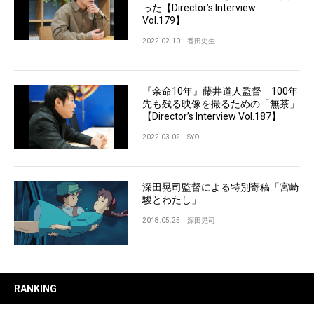
った【Director’s Interview
Vol.179】
2022.02.10
香田史生
『余命10年』藤井道人監督 100年
先も残る映像を撮るための「無茶」
【Director’s Interview Vol.187】
2022.03.02
SYO
深田晃司監督による特別寄稿「宮崎
駿とわたし」
2018.05.25
深田晃司
RANKING