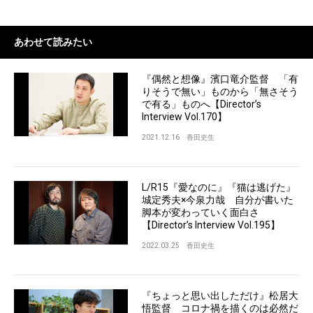
あわせて読みたい
『偶然と想像』濱口竜介監督 「有
りそうで無い」ものから「無さそう
で有る」ものへ【Director’s
Interview Vol.170】
2021.12.16
香田史生
L/R15『愛なのに』『猫は逃げた』
城定秀夫×今泉力哉 自分が書いた
脚本が変わっていく面白さ
【Director’s Interview Vol.195】
2022.03.25
香田史生
『ちょっと思い出しただけ』松居大
悟監督 コロナ禍を描くのは必然だ