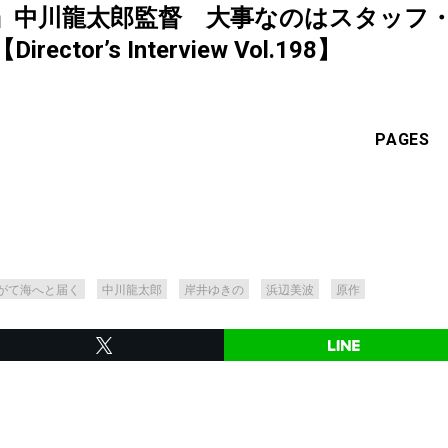
』中川龍太郎監督 大事なのはスタッフ
tor’s Interview Vol.198】
PAGES
がて海へと届く
中川龍太郎
岸井ゆきの
浜辺美波
原作