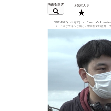
CINEMORE(シネモア)
Director‘s Intervie
『やがて海へと届く』中川龍太郎監督 大事なのは