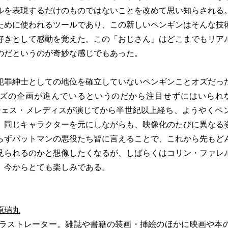
ルを表現するだけのものではないことを改めて思い知らされる
ために使われるツールであり、この新しいペンギンはそんな技
好きとして感動を覚えた。この「おじさん」はどこまでもリア
のだというのが奇妙な感じでもあった。
罪紳士としての地位を確立していないペンギンことオズだっ
ズの企画が進んでいるというのだから注目せずにはいられな
バージェス・メレディスが演じてから半世紀以上経ち、ようやく
。同じキャラクターを元にしながらも、映像化のたびに異なる
らずバットマンの悪役たち皆に言えることで、これから先もど
見られるのかと想像したくなるが、しばらくはコリン・ファレ
。今からとても楽しみである。
原瑞丸
。イラストレーター。雑誌や書籍の装画・挿絵のほかに映画や本