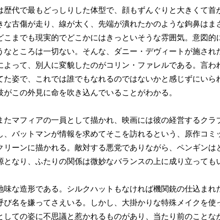
歴代で最もどっしりした体型で、顔もずんぐりと大きくて首
きな古傷が走り、線が太く、先端が潰れたかのような鉤鼻はま
どこまでも現実的でどこかにはきっといそうな雰囲気。意図的
うなところは一切ない。そんな、ダニー・デヴィートが施され
によって、別人に変貌したのがコリン・ファレルである。言わ
てた姿で、これでは誰でもなれるのではないかと感じずにいら
技がこの外見に命を吹き込んでいることがわかる。
たマフィアの一員として描かれ、映画には彼の経営するクラ
し、バットマンが情報を求めてそこを訪れるという、原作コミ
クリーンに描かれる。敵対する悪党でありながら、ペンギンは
源となり、ふたりの関係は微妙なバランスの上に成り立っても
味な造形である。シルクハットもなければ機関銃の仕込まれ
呼び名を嫌ってさえいる。しかし、大掛かりな特殊メイクを使
としての姿に不思議と惹かれるものがあり、当たり前のことな