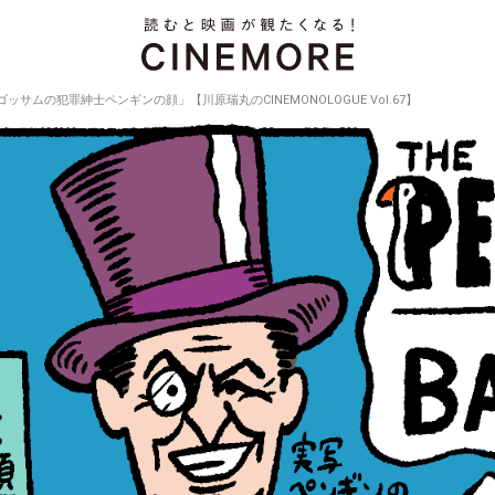
ゴッサムの犯罪紳士ペンギンの顔」【川原瑞丸のCINEMONOLOGUE Vol.67】