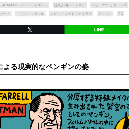
E BATNMAN－ザ・バットマン－
怪鳥人間バットマン
バットマン リターンズ
ィート
コリン・ファレル
ロビン・ロード・テイラー
アメコミ
DC
による現実的なペンギンの姿