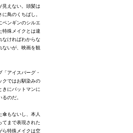
が見えない。頭髪は
さに鳥のくちばし。
にペンギンのシルエ
た特殊メイクとは違
れなければわからな
れないが、映画を観
ブ「アイスバーグ・
ックではお馴染みの
ときにバットマンに
いるのだ。
た傘もないし、本人
ってまで表現された
がら特殊メイクは空