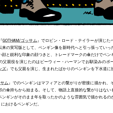
『
GOTHAM/ゴッサム
』でロビン・ロード・テイラーが演じた
以来の実写版として、ペンギン像を新時代へと引っ張っていっ
い顔と鋭利な印象の顔つきと、トレードマークの傘だけでペン
の父親役を演じたのはピーウィー・ハーマンでお馴染みのポ
ンズ
』でも父親を演じ、生まれたばかりのペンギンを下水道に
ッサム
』でのペンギンはマフィアとの繋がりが密接に描かれ、
部の傘持ちから始まる。そして、物語上直接的な繋がりはない
ペンギンがそのまま年を取ったかのような雰囲気で描かれるの
』におけるペンギンだ。