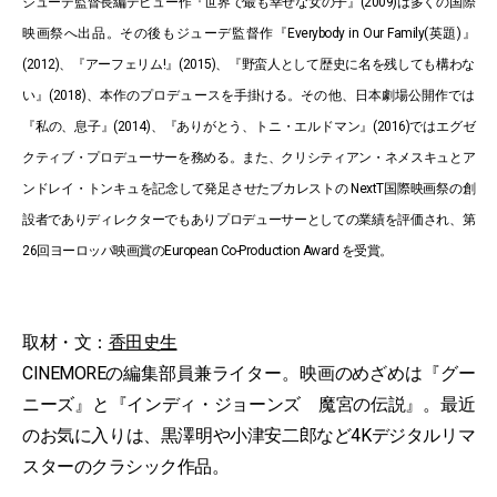
ジューデ監督長編デビュー作『世界で最も幸せな女の子』(2009)は多くの国際
映画祭へ出品。その後もジューデ監督作『Everybody in Our Family(英題)』
(2012)、『アーフェリム!』(2015)、『野蛮人として歴史に名を残しても構わな
い』(2018)、本作のプロデュースを手掛ける。その他、日本劇場公開作では
『私の、息子』(2014)、『ありがとう、トニ・エルドマン』(2016)ではエグゼ
クティブ・プロデューサーを務める。また、クリシティアン・ネメスキュとア
ンドレイ・トンキュを記念して発足させたブカレストの NextT国際映画祭の創
設者でありディレクターでもありプロデューサーとしての業績を評価され、第
26回ヨーロッパ映画賞のEuropean Co-Production Award を受賞。
取材・文：
香田史生
CINEMOREの編集部員兼ライター。映画のめざめは『グー
ニーズ』と『インディ・ジョーンズ 魔宮の伝説』。最近
のお気に入りは、黒澤明や小津安二郎など4Kデジタルリマ
スターのクラシック作品。