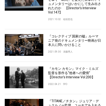
ュメンタリーはいかにして生み出さ
れたのか 【Director’s Interview
Vol.147】
2021.10.02
稲垣哲也
『コレクティブ 国家の嘘』ルーマ
ニア発のドキュメンタリー映画が日
本人に問いかけること
2021.09.30
清藤秀人
『カモン カモン』マイク・ミルズ
監督を形作る“他者への愛情”
【Director’s Interview Vol.200】
2022.04.21
SYO
『TITANE／チタン』ジュリア・デ
ュクルノー監督 ユーモアを入れる