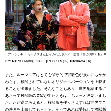
『アンラッキー･セックスまたはイカれたポルノ 監督〈自己検閲〉版』©
2021 MICROFILM (RO) | PTD (LU) | ENDORFILM (CZ) | K INORAMA (HR)
また、ルーマニアはとても保守的で宗教色が強いにもかか
わらず、検閲されていないオリジナルバージョンを上映す
ることが出来ました。そんなこともあり、世界配給するに
あたって検閲版の要望が出たときは、ちょっと戸惑いまし
た。ただ逆に考えると、検閲版を作りさえすれば世界でこ
の映画を上映してもらえる。そうであれば妥協して検閲版