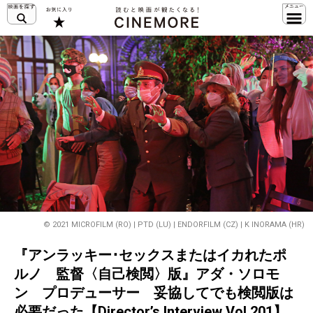
© 2021 MICROFILM (RO) | PTD (LU) | ENDORFILM (CZ) | K INORAMA (HR)
『アンラッキー･セックスまたはイカれたポ
ルノ 監督〈自己検閲〉版』アダ・ソロモ
ン プロデューサー 妥協してでも検閲版は
必要だった【Director’s Interview Vol.201】