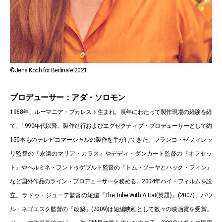
©Jens Koch for Berlinale 2021
プロデューサー：アダ・ソロモン
1968年、ルーマニア・ブカレスト生まれ。長年にわたって製作現場の経験を経
て、1990年代以降、製作進行およびエグゼクティブ・プロデューサーとして約
150本ものテレビコマーシャルの製作を手がけてきた。フランコ・ゼフィレッ
リ監督の『永遠のマリア・カラス』やデディ・ダンカート監督の『オフセッ
ト』やヘルミネ・フントゥゲブルト監督の『トム・ソーヤとハック・フィン』
など国外作品のライン・プロデューサーを務める。2004年ハイ・フィルムを設
立。ラドゥ・ジューデ監督の短編『The Tube With A Hat(英題)』(2007)、パウ
ル・ネゴエスク監督の『改築』(2009)は短編映画として数々の映画賞を受賞。