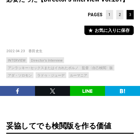
PAGES
1
2
3
お気に入りに保存
2022.04.23
香田史生
INTERVIEW
Director’s Interview
アンラッキー･セックスまたはイカれたポルノ 監督〈自己検閲〉版
アダ・ソロモン
ラドゥ・ジューデ
ルーマニア
妥協してでも検閲版を作る価値