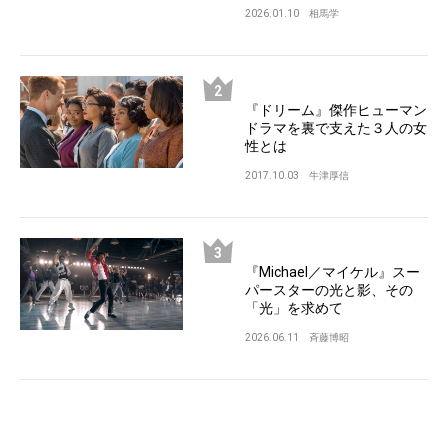
2026.01.10
相馬学
『ドリーム』傑作ヒューマン
ドラマを裏で支えた３人の女
性とは
2017.10.03
牛津厚信
『Michael／マイケル』スー
パースターの光と影、その
「光」を求めて
2026.06.11
斉藤博昭