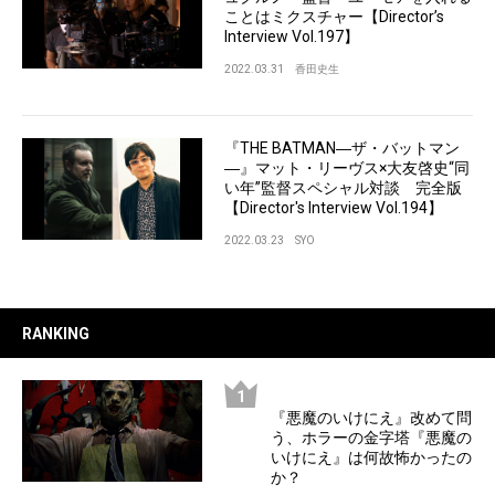
ことはミクスチャー【Director’s
Interview Vol.197】
2022.03.31
香田史生
『THE BATMAN―ザ・バットマン
―』マット・リーヴス×大友啓史“同
い年”監督スペシャル対談 完全版
【Director's Interview Vol.194】
2022.03.23
SYO
RANKING
『悪魔のいけにえ』改めて問
う、ホラーの金字塔『悪魔の
いけにえ』は何故怖かったの
か？